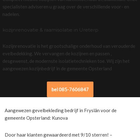
specialisten adviseren u graag over de verschillende voor- en
nadelen.
kozijnrenovatie & raamisolatie in Ureterp
Kozijnrenovatie is het grootschalige onderhoud van verouderde
evelbedekking. We vervangen de kozijnen en passen ,
desgewenst, de modernste isolatietechnieken toe. Wij zijn het
aangewezen kozijnbedrijf in de gemeente Opsterland
bel 085-7606847
Aangewezen gevelbekleding bedrijf in Fryslân voor de
gemeente Opsterland: Kunova
Door haar klanten gewaardeerd met 9/10 sterren! –