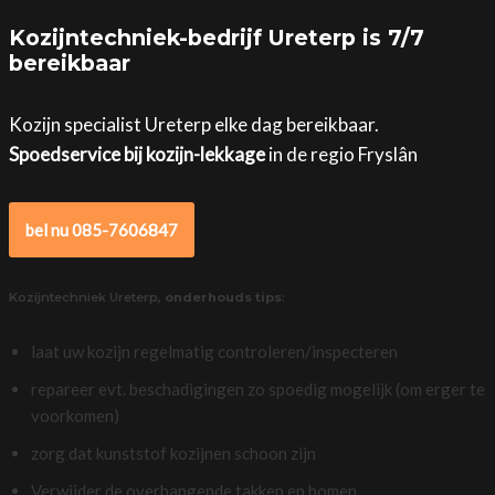
Kozijntechniek-bedrijf Ureterp is 7/7
bereikbaar
Kozijn specialist Ureterp elke dag bereikbaar.
Spoedservice bij kozijn-lekkage
in de regio Fryslân
bel nu 085-7606847
Kozijntechniek Ureterp,
onderhouds tips
:
laat uw kozijn regelmatig controleren/inspecteren
repareer evt. beschadigingen zo spoedig mogelijk (om erger te
voorkomen)
zorg dat kunststof kozijnen schoon zijn
Verwijder de overhangende takken en bomen