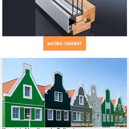
bel 085-7606847