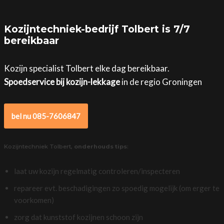
Kozijntechniek-bedrijf Tolbert is 7/7
bereikbaar
Kozijn specialist Tolbert elke dag bereikbaar.
Spoedservice bij kozijn-lekkage
in de regio Groningen
bel nu 085-7606847
Kozijntechniek Tolbert,
onderhouds tips
:
laat uw kozijn regelmatig controleren/inspecteren
repareer evt. beschadigingen zo spoedig mogelijk (om erger te
voorkomen)
zorg dat kunststof kozijnen schoon zijn