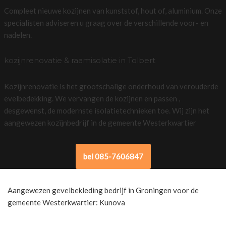
Compleet nieuwe kozijnen van kunststof, hout of, aluminium. Onze
specialisten adviseren u graag over de verschillende voor- en
nadelen.
kozijnrenovatie & raamisolatie in Tolbert
Kozijnrenovatie is het grootschalige onderhoud van verouderde
evelbedekking. We vervangen de kozijnen en passen ,
desgewenst, de modernste isolatietechnieken toe. Wij zijn het
aangewezen kozijnbedrijf in de gemeente Westerkwartier
bel 085-7606847
Aangewezen gevelbekleding bedrijf in Groningen voor de
gemeente Westerkwartier: Kunova