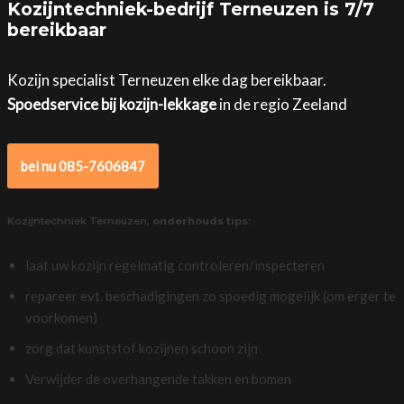
Kozijntechniek-bedrijf Terneuzen is 7/7
bereikbaar
Kozijn specialist Terneuzen elke dag bereikbaar.
Spoedservice bij kozijn-lekkage
in de regio Zeeland
bel nu 085-7606847
Kozijntechniek Terneuzen,
onderhouds tips
:
laat uw kozijn regelmatig controleren/inspecteren
repareer evt. beschadigingen zo spoedig mogelijk (om erger te
voorkomen)
zorg dat kunststof kozijnen schoon zijn
Verwijder de overhangende takken en bomen