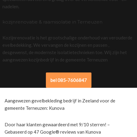
nadelen.
kozijnrenovatie & raamisolatie in Terneuzen
Kozijnrenovatie is het grootschalige onderhoud van verouderde
evelbedekking. We vervangen de kozijnen en passen ,
desgewenst, de modernste isolatietechnieken toe. Wij zijn het
aangewezen kozijnbedrijf in de gemeente Terneuzen
bel 085-7606847
Aangewezen gevelbekleding bedrijf in Zeeland voor de
gemeente Terneuzen: Kunova
Door haar klanten gewaardeerd met 9/10 sterren! –
Gebaseerd op 47 Google® reviews van Kunova