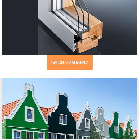
bel 085-7606847