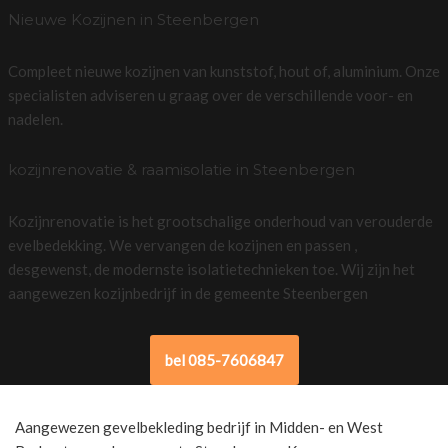
Nieuwe Kozijnen in Steenbergen
Compleet nieuwe kozijnen van kunststof, hout of, aluminium. Onze
specialisten adviseren u graag over de verschillende voor- en
nadelen.
kozijnrenovatie & raamisolatie in Steenbergen
Kozijnrenovatie is het grootschalige onderhoud van verouderde
evelbedekking. We vervangen de kozijnen en passen ,
desgewenst, de modernste isolatietechnieken toe. Wij zijn het
aangewezen kozijnbedrijf in de gemeente Steenbergen
bel 085-7606847
Aangewezen gevelbekleding bedrijf in Midden- en West