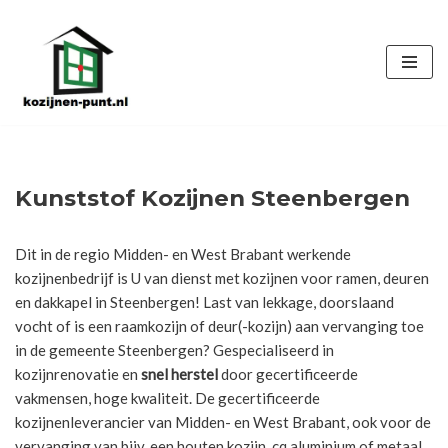
Ga
naar
de
inhoud
Kunststof Kozijnen Steenbergen
Dit in de regio Midden- en West Brabant werkende
kozijnenbedrijf is U van dienst met kozijnen voor ramen, deuren
en dakkapel in Steenbergen! Last van lekkage, doorslaand
vocht of is een raamkozijn of deur(-kozijn) aan vervanging toe
in de gemeente Steenbergen? Gespecialiseerd in
kozijnrenovatie en
snel herstel
door gecertificeerde
vakmensen, hoge kwaliteit. De gecertificeerde
kozijnenleverancier van Midden- en West Brabant, ook voor de
vervanging van bijv. een houten kozijn, cq aluminium of metaal.