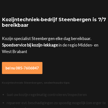
Kozijntechniek-bedrijf Steenbergen is 7/7
bereikbaar
Kozijn specialist Steenbergen elke dag bereikbaar.
Spoedservice bij kozijn-lekkage
in de regio Midden- en
West Brabant
bel nu 085-7606847
Kozijntechniek Steenbergen,
onderhouds tips
:
laat uw kozijn regelmatig controleren/inspecteren
repareer evt. beschadigingen zo spoedig mogelijk (om erger te