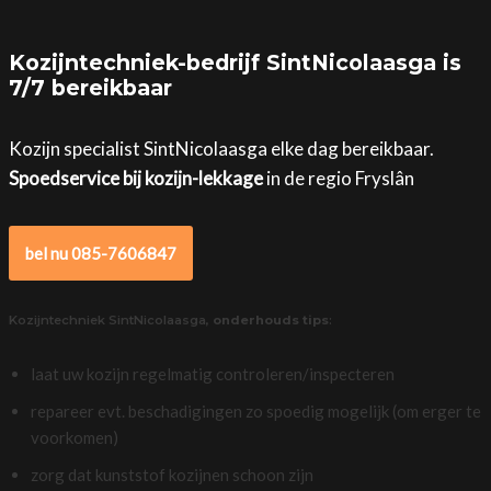
Kozijntechniek-bedrijf SintNicolaasga is
7/7 bereikbaar
Kozijn specialist SintNicolaasga elke dag bereikbaar.
Spoedservice bij kozijn-lekkage
in de regio Fryslân
bel nu 085-7606847
Kozijntechniek SintNicolaasga,
onderhouds tips
:
laat uw kozijn regelmatig controleren/inspecteren
repareer evt. beschadigingen zo spoedig mogelijk (om erger te
voorkomen)
zorg dat kunststof kozijnen schoon zijn