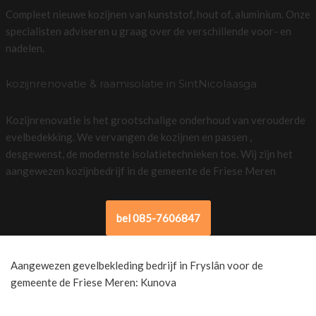
Compleet nieuwe kozijnen van kunststof, hout of, aluminium. Onze
specialisten adviseren u graag over de verschillende voor- en
nadelen.
kozijnrenovatie & raamisolatie in SintNicolaasga
Kozijnrenovatie is het grootschalige onderhoud van verouderde
evelbedekking. We vervangen de kozijnen en passen ,
desgewenst, de modernste isolatietechnieken toe. Wij zijn het
aangewezen kozijnbedrijf in de gemeente de Friese Meren
bel 085-7606847
Aangewezen gevelbekleding bedrijf in Fryslân voor de
gemeente de Friese Meren: Kunova