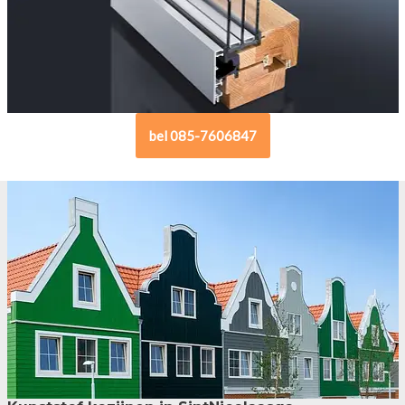
bel 085-7606847