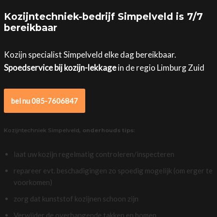
Kozijntechniek-bedrijf Simpelveld is 7/7
bereikbaar
Kozijn specialist Simpelveld elke dag bereikbaar.
Spoedservice bij kozijn-lekkage
in de regio Limburg Zuid
bel nu 085-7606847
Kozijntechniek Simpelveld,
onderhouds tips
:
laat uw kozijn regelmatig controleren/inspecteren
repareer evt. beschadigingen zo spoedig mogelijk (om erger te
voorkomen)
zorg dat kunststof kozijnen schoon zijn
Verwijder de overhangende takken en bomen