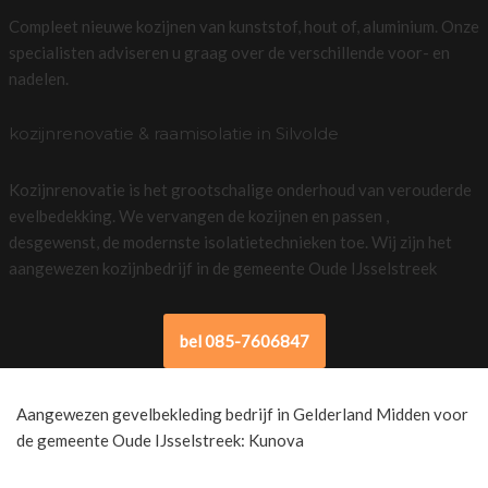
Compleet nieuwe kozijnen van kunststof, hout of, aluminium. Onze
specialisten adviseren u graag over de verschillende voor- en
nadelen.
kozijnrenovatie & raamisolatie in Silvolde
Kozijnrenovatie is het grootschalige onderhoud van verouderde
evelbedekking. We vervangen de kozijnen en passen ,
desgewenst, de modernste isolatietechnieken toe. Wij zijn het
aangewezen kozijnbedrijf in de gemeente Oude IJsselstreek
bel 085-7606847
Aangewezen gevelbekleding bedrijf in Gelderland Midden voor
de gemeente Oude IJsselstreek: Kunova