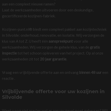
aan een compleet nieuwe ramen?
Laat de werkzaamheden uitvoeren door een deskundige,
gecertificeerde kozijnen-fabriek.
Kozijnen-punt.nl® biedt een compleet pakket aan kozijntechniek
in Silvolde: onderhoud, renovatie, en isolatie. Wij verzorgen de
klus van A tot Z. U heeft één
aanspreekpunt
voor alle
werkzaamheden. Wij verzorgen de gehele klus, van de
gratis
inspectie
tot het schoon opleveren van het project. Op al onze
werkzaamheden zit tot
20 jaar garantie
.
Vraag een vrijblijvende offerte aan en ontvang
binnen 48 uur
een
reactie .
Vrijblijvende offerte voor uw kozijnen in
Silvolde
Weet u nog niet precies wat er aan uw gevel moet gebeuren? Wij