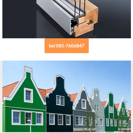
bel 085-7606847