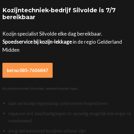
Kozijntechniek-bedrijf Silvolde is 7/7
bereikbaar
Kozijn specialist Silvolde elke dag bereikbaar.
Spoedservice bij kozijn-lekkage
in de regio Gelderland
Midden
bel nu 085-7606847
Kozijntechniek Silvolde,
onderhouds tips
:
laat uw kozijn regelmatig controleren/inspecteren
repareer evt. beschadigingen zo spoedig mogelijk (om erger te
voorkomen)
zorg dat kunststof kozijnen schoon zijn