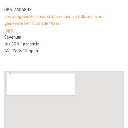
085-7606847
een aangewezen kunststof kozijnen installateur voor
gemeente Horst aan de Maas
logo
Sevenum
tot 30 jr.* garantie
Ma-Za 9/17 open