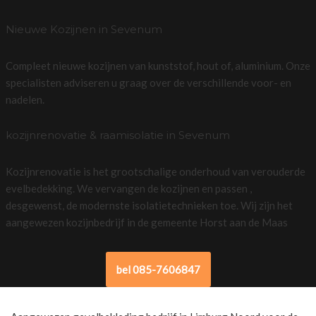
Nieuwe Kozijnen in Sevenum
Compleet nieuwe kozijnen van kunststof, hout of, aluminium. Onze
specialisten adviseren u graag over de verschillende voor- en
nadelen.
kozijnrenovatie & raamisolatie in Sevenum
Kozijnrenovatie is het grootschalige onderhoud van verouderde
evelbedekking. We vervangen de kozijnen en passen ,
desgewenst, de modernste isolatietechnieken toe. Wij zijn het
aangewezen kozijnbedrijf in de gemeente Horst aan de Maas
bel 085-7606847