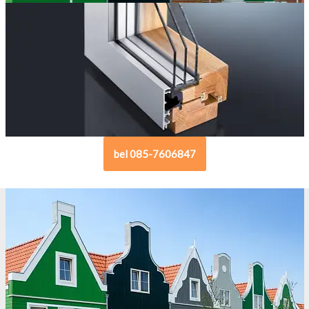
bel 085-7606847