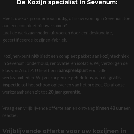
De Kozijn specialist in Sevenum:
Heeft uw kozijn onderhoud nodig of is uw woning in Sevenum toe
aan een compleet nieuwe ramen?
Laat de werkzaamheden uitvoeren door een deskundige,
gecertificeerde kozijnen-fabriek.
Kozijnen-punt.nl® biedt een compleet pakket aan kozijntechniek
in Sevenum: onderhoud, renovatie, en isolatie. Wij verzorgen de
klus van A tot Z. U heeft één
aanspreekpunt
voor alle
werkzaamheden. Wij verzorgen de gehele klus, van de
gratis
inspectie
tot het schoon opleveren van het project. Op al onze
werkzaamheden zit tot
20 jaar garantie
.
Vraag een vrijblijvende offerte aan en ontvang
binnen 48 uur
een
reactie .
Vrijblijvende offerte voor uw kozijnen in