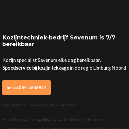
Kozijntechniek-bedrijf Sevenum is 7/7
bereikbaar
Kozijn specialist Sevenum elke dag bereikbaar.
Spoedservice bij kozijn-lekkage
in de regio Limburg Noord
bel nu 085-7606847
Kozijntechniek Sevenum,
onderhouds tips
:
laat uw kozijn regelmatig controleren/inspecteren
repareer evt. beschadigingen zo spoedig mogelijk (om erger te