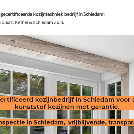
 gecertificeerde kozijntechniek bedrijf in Schiedam!
kbuurt, Kethel & Schiedam Zuid.
rtificeerd kozijnbedrijf in Schiedam voor
kunststof kozijnen met garantie.
 inspectie in Schiedam, vrijblijvende, transpa