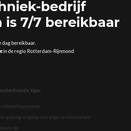
hniek-bedrijf
is 7/7 bereikbaar
e dag bereikbaar.
ge
in de regio Rotterdam-Rijnmond
onderhouds tips
:
troleren/inspecteren
 zo spoedig mogelijk (om erger te voorkomen)
choon zijn