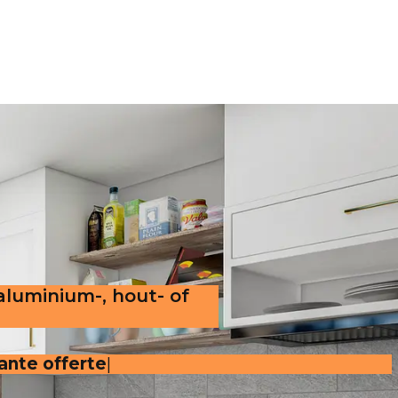
 aluminium-, hout- of
rante offerte
.