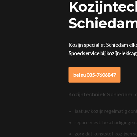
Kozijntec
Schiedam 
Kozijn specialist Schiedam elk
Spoedservice bij kozijn-lekka
bel nu 085-7606847
Kozijntechniek Schiedam,
laat uw kozijn regelmatig con
repareer evt. beschadigingen
zorg dat kunststof kozijnen s