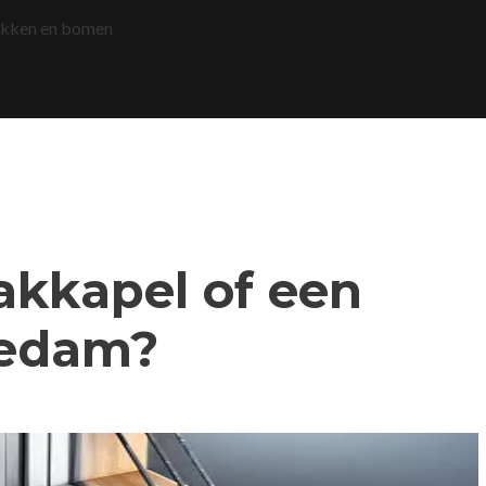
akken en bomen
dakkapel of een
iedam?