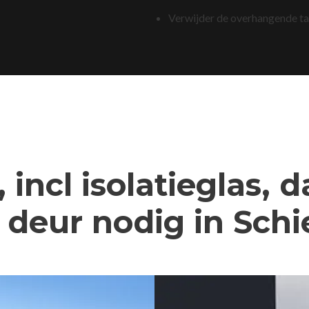
Verwijder de overhangende t
 incl isolatieglas, 
deur nodig in Sch