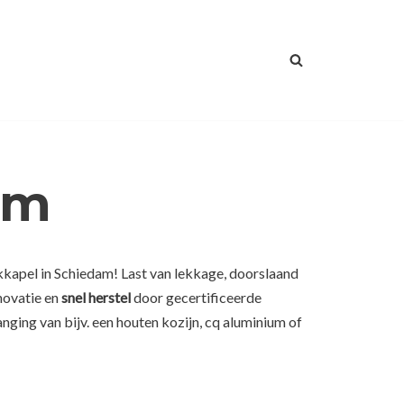
am
kkapel in Schiedam! Last van lekkage, doorslaand
novatie en
snel herstel
door gecertificeerde
ging van bijv. een houten kozijn, cq aluminium of