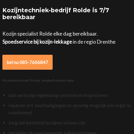
Kozijntechniek-bedrijf Rolde is 7/7
bereikbaar
Kozijn specialist Rolde elke dag bereikbaar.
Spoedservice bij kozijn-lekkage
in de regio Drenthe
bel nu 085-7606847
Kozijntechniek Rolde,
onderhouds tips
:
laat uw kozijn regelmatig controleren/inspecteren
repareer evt. beschadigingen zo spoedig mogelijk (om erger te
voorkomen)
zorg dat kunststof kozijnen schoon zijn
Verwijder de overhangende takken en bomen