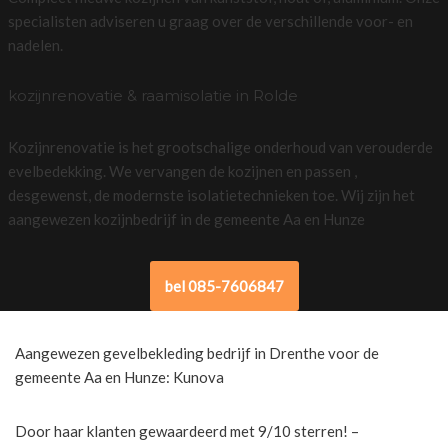
specialisten adviseren u graag over de verschillende voor- en
nadelen.
kozijnrenovatie & raamisolatie in Rolde
Kozijnrenovatie is het grootschalige onderhoud van verouderde
evelbedekking. We vervangen de kozijnen en passen ,
desgewenst, de modernste isolatietechnieken toe. Wij zijn het
aangewezen kozijnbedrijf in de gemeente Aa en Hunze
bel 085-7606847
Aangewezen gevelbekleding bedrijf in Drenthe voor de
gemeente Aa en Hunze: Kunova
Door haar klanten gewaardeerd met 9/10 sterren! –