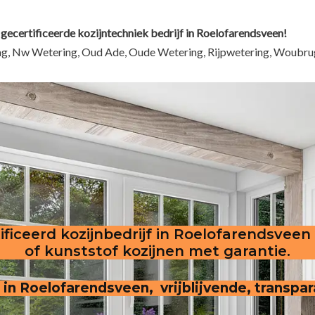
 gecertificeerde kozijntechniek bedrijf in Roelofarendsveen!
ag, Nw Wetering, Oud Ade, Oude Wetering, Rijpwetering, Woubru
ificeerd kozijnbedrijf in Roelofarendsveen
of kunststof kozijnen met garantie.
pectie in Roelofarendsveen, vrijblijvende, tr