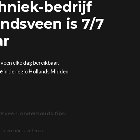
hniek-bedrijf
ndsveen is 7/7
ar
sveen elke dag bereikbaar.
ge
in de regio Hollands Midden
ndsveen,
onderhouds tips
:
troleren/inspecteren