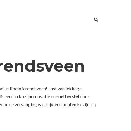
arendsveen
el in Roelofarendsveen! Last van lekkage,
iseerd in kozijnrenovatie en
snel herstel
door
or de vervanging van bijv. een houten kozijn, cq