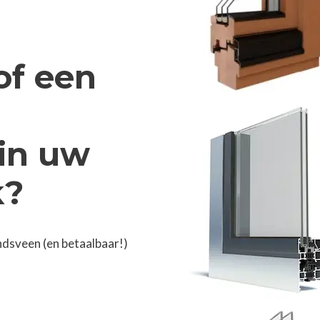
of een
in uw
k?
ndsveen (en betaalbaar!)