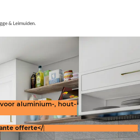
gge & Leimuiden.
 voor aluminium-, hout-
ansparante offerte
.