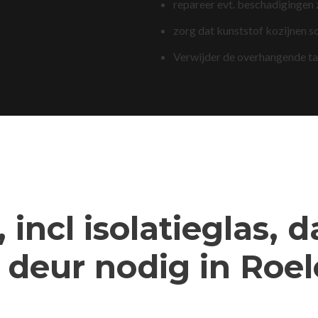
repareer evt. beschadigingen
zorg dat kunststof kozijnen s
Verwijder de overhangende t
 incl isolatieglas, 
deur nodig in Roe