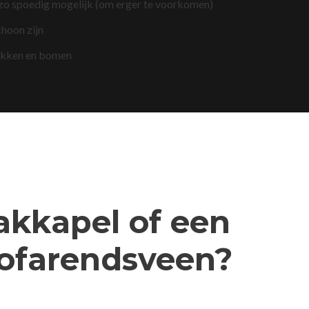
 zo spoedig mogelijk (om erger te voorkomen)
choon zijn
akken en bomen
dakkapel of een
lofarendsveen?