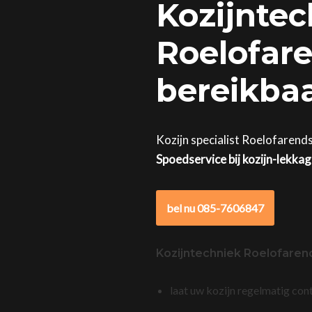
Kozijntec
Roelofare
bereikba
Kozijn specialist Roelofarend
Spoedservice bij kozijn-lekka
bel nu 085-7606847
Kozijntechniek Roelofare
laat uw kozijn regelmatig con