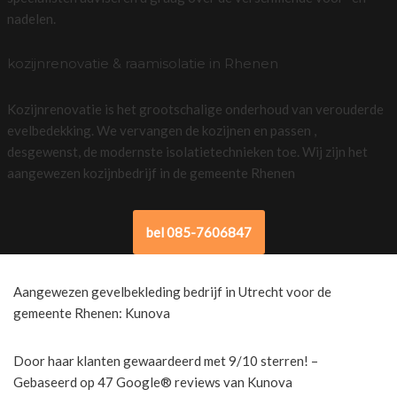
nadelen.
kozijnrenovatie & raamisolatie in Rhenen
Kozijnrenovatie is het grootschalige onderhoud van verouderde
evelbedekking. We vervangen de kozijnen en passen ,
desgewenst, de modernste isolatietechnieken toe. Wij zijn het
aangewezen kozijnbedrijf in de gemeente Rhenen
bel 085-7606847
Aangewezen gevelbekleding bedrijf in Utrecht voor de
gemeente Rhenen: Kunova
Door haar klanten gewaardeerd met 9/10 sterren! –
Gebaseerd op 47 Google® reviews van Kunova