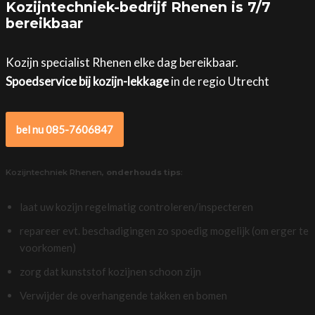
Kozijntechniek-bedrijf Rhenen is 7/7
bereikbaar
Kozijn specialist Rhenen elke dag bereikbaar.
Spoedservice bij kozijn-lekkage
in de regio Utrecht
bel nu 085-7606847
Kozijntechniek Rhenen,
onderhouds tips
:
laat uw kozijn regelmatig controleren/inspecteren
repareer evt. beschadigingen zo spoedig mogelijk (om erger te
voorkomen)
zorg dat kunststof kozijnen schoon zijn
Verwijder de overhangende takken en bomen