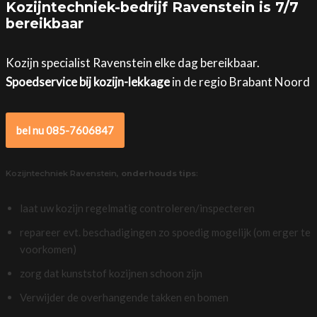
Kozijntechniek-bedrijf Ravenstein is 7/7
bereikbaar
Kozijn specialist Ravenstein elke dag bereikbaar.
Spoedservice bij kozijn-lekkage
in de regio Brabant Noord
bel nu 085-7606847
Kozijntechniek Ravenstein,
onderhouds tips
:
laat uw kozijn regelmatig controleren/inspecteren
repareer evt. beschadigingen zo spoedig mogelijk (om erger te
voorkomen)
zorg dat kunststof kozijnen schoon zijn
Verwijder de overhangende takken en bomen