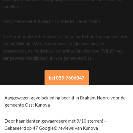
nadelen.
kozijnrenovatie & raamisolatie in Ravenstein
Kozijnrenovatie is het grootschalige onderhoud van verouderde
evelbedekking. We vervangen de kozijnen en passen ,
desgewenst, de modernste isolatietechnieken toe. Wij zijn het
aangewezen kozijnbedrijf in de gemeente Oss
bel 085-7606847
Aangewezen gevelbekleding bedrijf in Brabant Noord voor de
gemeente Oss: Kunova
Door haar klanten gewaardeerd met 9/10 sterren! –
Gebaseerd op 47 Google® reviews van Kunova