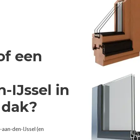
of een
-IJssel in
 dak?
-aan-den-IJssel (en