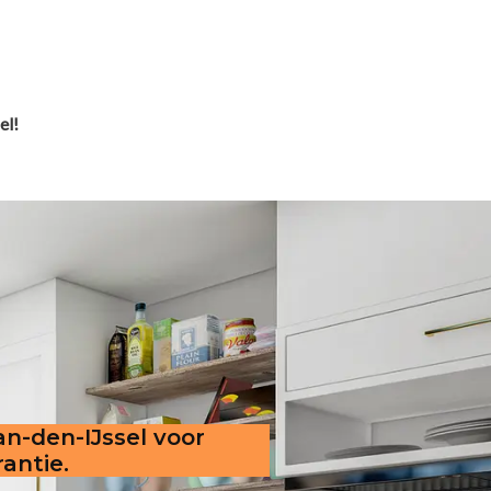
el!
an-den-IJssel voor
antie.