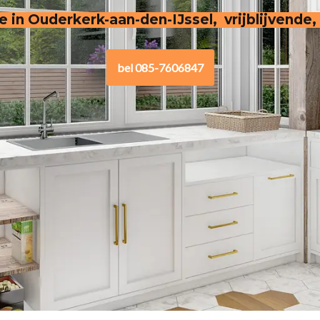
ie in Ouderkerk-aan-den-IJssel, vrijblijvende,
bel 085-7606847