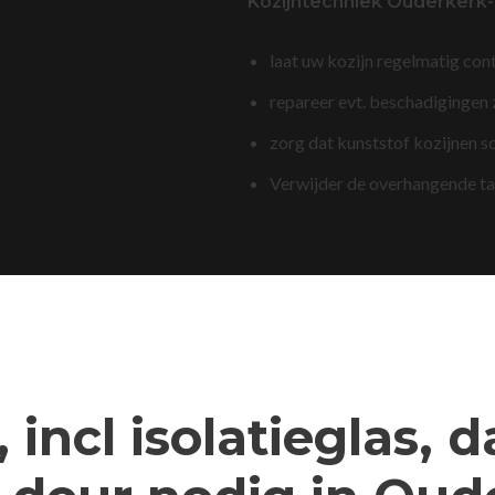
Kozijntechniek Ouderkerk-
laat uw kozijn regelmatig con
repareer evt. beschadigingen
zorg dat kunststof kozijnen s
Verwijder de overhangende t
 incl isolatieglas, 