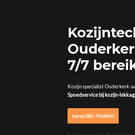
Kozijntec
Ouderkerk
7/7 berei
Kozijn specialist Ouderkerk-a
Spoedservice bij kozijn-lekka
bel nu 085-7606847