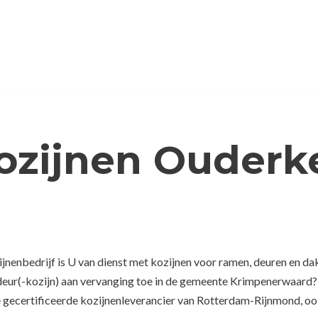
ozijnen Ouderk
nenbedrijf is U van dienst met kozijnen voor ramen, deuren en da
 deur(-kozijn) aan vervanging toe in de gemeente Krimpenerwaard?
 gecertificeerde kozijnenleverancier van Rotterdam-Rijnmond, ook 