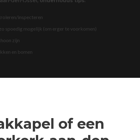
aan-den-IJssel,
onderhouds tips
:
troleren/inspecteren
 zo spoedig mogelijk (om erger te voorkomen)
choon zijn
akken en bomen
dakkapel of een