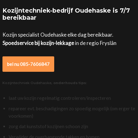
Kozijntechniek-bedrijf Oudehaske is 7/7
bereikbaar
Kozijn specialist Oudehaske elke dag bereikbaar.
Spoedservice bij kozijn-lekkage
in de regio Fryslân
bel nu 085-7606847
Kozijntechniek Oudehaske,
onderhouds tips
:
laat uw kozijn regelmatig controleren/inspecteren
repareer evt. beschadigingen zo spoedig mogelijk (om erger te
voorkomen)
zorg dat kunststof kozijnen schoon zijn
Verwijder de overhangende takken en bomen