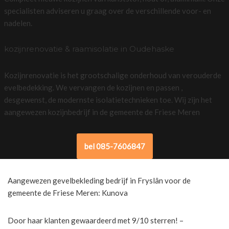
specialisten adviseren u graag over de verschillende voor- en
nadelen.
kozijnrenovatie & raamisolatie in Oudehaske
Kozijnrenovatie is het grootschalige onderhoud van verouderde
evelbedekking. We vervangen de kozijnen en passen ,
desgewenst, de modernste isolatietechnieken toe. Wij zijn het
aangewezen kozijnbedrijf in de gemeente de Friese Meren
bel 085-7606847
Aangewezen gevelbekleding bedrijf in Fryslân voor de
gemeente de Friese Meren: Kunova
Door haar klanten gewaardeerd met 9/10 sterren! –