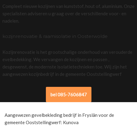
Compleet nieuwe kozijnen van kunststof, hout of, aluminium. Onze
specialisten adviseren u graag over de verschillende voor- en
nadelen.
kozijnrenovatie & raamisolatie in Oosterwolde
Kozijnrenovatie is het grootschalige onderhoud van verouderde
evelbedekking. We vervangen de kozijnen en passen ,
desgewenst, de modernste isolatietechnieken toe. Wij zijn het
aangewezen kozijnbedrijf in de gemeente Ooststellingwerf
bel 085-7606847
Aangewezen gevelbekleding bedrijf in Fryslân voor de
gemeente Ooststellingwerf: Kunova