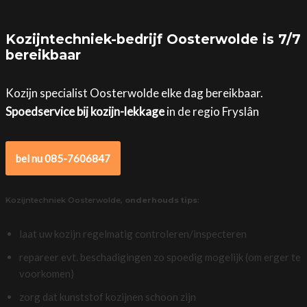
Kozijntechniek-bedrijf Oosterwolde is 7/7
bereikbaar
Kozijn specialist Oosterwolde elke dag bereikbaar.
Spoedservice bij kozijn-lekkage
in de regio Fryslân
bel nu 085-7606847
Kozijntechniek Oosterwolde,
onderhouds tips
:
laat uw kozijn regelmatig controleren/inspecteren
repareer evt. beschadigingen zo spoedig mogelijk (om erger te
voorkomen)
zorg dat kunststof kozijnen schoon zijn