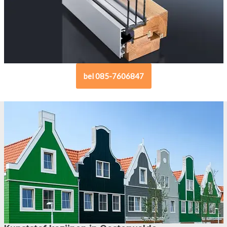
bel 085-7606847