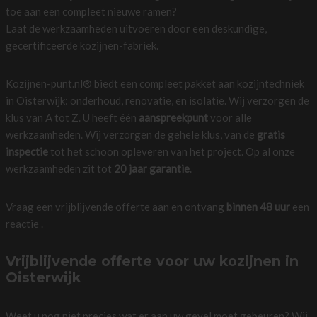
toe aan een compleet nieuwe ramen?
Laat de werkzaamheden uitvoeren door een deskundige,
gecertificeerde kozijnen-fabriek.
Kozijnen-punt.nl® biedt een compleet pakket aan kozijntechniek
in Oisterwijk: onderhoud, renovatie, en isolatie. Wij verzorgen de
klus van A tot Z. U heeft één
aanspreekpunt
voor alle
werkzaamheden. Wij verzorgen de gehele klus, van de
gratis
inspectie
tot het schoon opleveren van het project. Op al onze
werkzaamheden zit tot
20 jaar garantie
.
Vraag een vrijblijvende offerte aan en ontvang
binnen 48 uur
een
reactie .
Vrijblijvende offerte voor uw kozijnen in
Oisterwijk
Weet u nog niet precies wat er aan uw gevel moet gebeuren? Wij