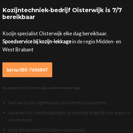
Kozijntechniek-bedrijf Oisterwijk is 7/7
bereikbaar
Kozijn specialist Oisterwijk elke dag bereikbaar.
Spoedservice bij kozijn-lekkage
in de regio Midden- en
West Brabant
bel nu 085-7606847
Kozijntechniek Oisterwijk,
onderhouds tips
:
laat uw kozijn regelmatig controleren/inspecteren
repareer evt. beschadigingen zo spoedig mogelijk (om erger te
voorkomen)
zorg dat kunststof kozijnen schoon zijn