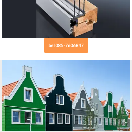
bel 085-7606847