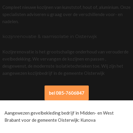
Compleet nieuwe kozijnen van kunststof, hout of, aluminium. Onze
specialisten adviseren u graag over de verschillende voor- en
nadelen.
kozijnrenovatie & raamisolatie in Oisterwijk
Kozijnrenovatie is het grootschalige onderhoud van verouderde
evelbedekking. We vervangen de kozijnen en passen ,
desgewenst, de modernste isolatietechnieken toe. Wij zijn het
aangewezen kozijnbedrijf in de gemeente Oisterwijk
bel 085-7606847
Aangewezen gevelbekleding bedrijf in Midden- en West
Brabant voor de gemeente Oisterwijk: Kunova