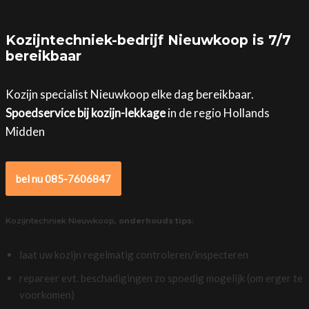
Kozijntechniek-bedrijf Nieuwkoop is 7/7
bereikbaar
Kozijn specialist Nieuwkoop elke dag bereikbaar.
Spoedservice bij kozijn-lekkage
in de regio Hollands
Midden
bel nu 085-7606847
Kozijntechniek Nieuwkoop,
onderhouds tips
:
laat uw kozijn regelmatig controleren/inspecteren
repareer evt. beschadigingen zo spoedig mogelijk (om erger te
voorkomen)