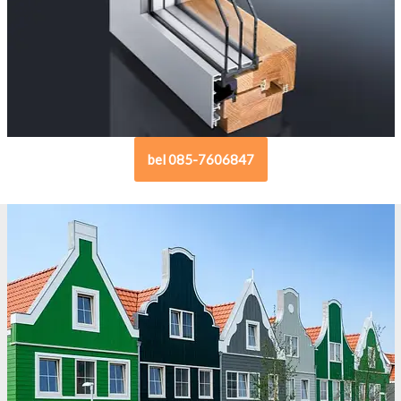
bel 085-7606847