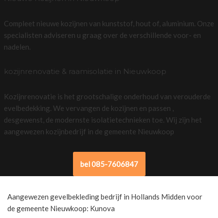
Compleet nieuwe kozijnen van kunststof, hout of, aluminium. Onze
specialisten adviseren u graag over de verschillende voor- en
nadelen.
kozijnrenovatie & raamisolatie in Nieuwkoop
Kozijnrenovatie is het grootschalige onderhoud van verouderde
evelbedekking. We vervangen de kozijnen en passen ,
desgewenst, de modernste isolatietechnieken toe. Wij zijn het
aangewezen kozijnbedrijf in de gemeente Nieuwkoop
bel 085-7606847
Aangewezen gevelbekleding bedrijf in Hollands Midden voor
de gemeente Nieuwkoop: Kunova