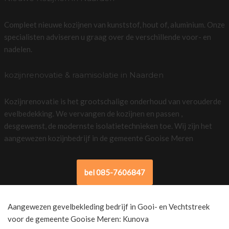
Compleet nieuwe kozijnen van kunststof, hout of, aluminium. Onze
specialisten adviseren u graag over de verschillende voor- en
nadelen.
kozijnrenovatie & raamisolatie in Naarden
Kozijnrenovatie is het grootschalige onderhoud van verouderde
evelbedekking. We vervangen de kozijnen en passen ,
desgewenst, de modernste isolatietechnieken toe. Wij zijn het
aangewezen kozijnbedrijf in de gemeente Gooise Meren
bel 085-7606847
Aangewezen gevelbekleding bedrijf in Gooi- en Vechtstreek
voor de gemeente Gooise Meren: Kunova