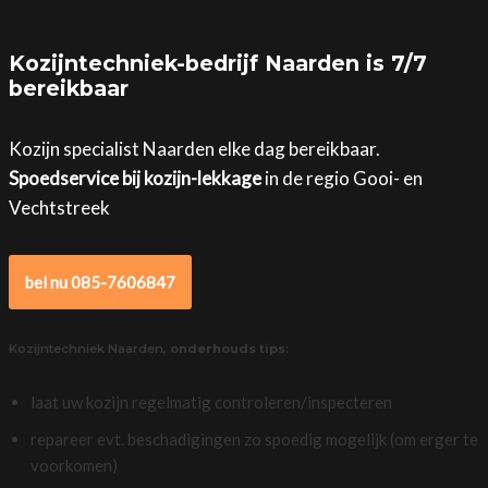
Kozijntechniek-bedrijf Naarden is 7/7
bereikbaar
Kozijn specialist Naarden elke dag bereikbaar.
Spoedservice bij kozijn-lekkage
in de regio Gooi- en
Vechtstreek
bel nu 085-7606847
Kozijntechniek Naarden,
onderhouds tips
:
laat uw kozijn regelmatig controleren/inspecteren
repareer evt. beschadigingen zo spoedig mogelijk (om erger te
voorkomen)