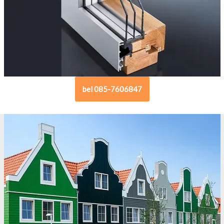
bel 085-7606847