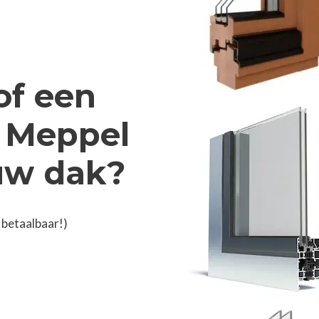
of een
n Meppel
 uw dak?
 betaalbaar!)