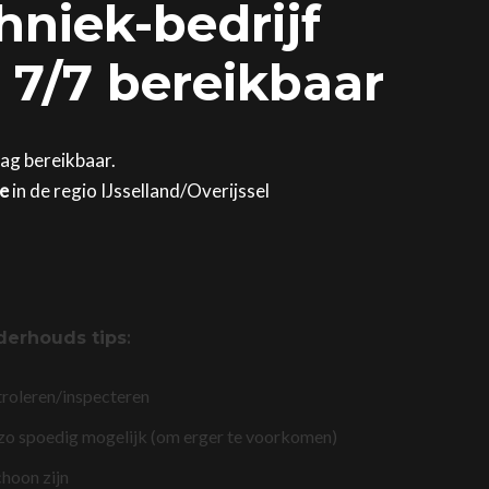
hniek-bedrijf
 7/7 bereikbaar
dag bereikbaar.
ge
in de regio IJsselland/Overijssel
derhouds tips
:
troleren/inspecteren
 zo spoedig mogelijk (om erger te voorkomen)
choon zijn