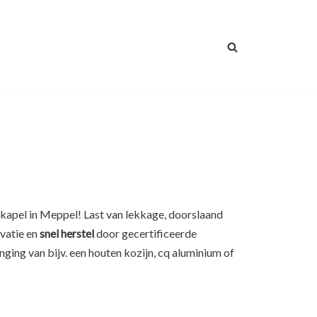
akkapel in Meppel! Last van lekkage, doorslaand
ovatie en
snel herstel
door gecertificeerde
nging van bijv. een houten kozijn, cq aluminium of