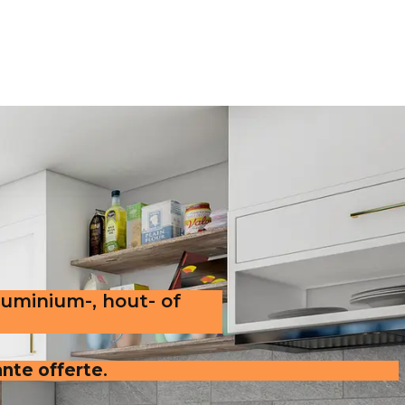
luminium-, hout- of
ante offerte
.