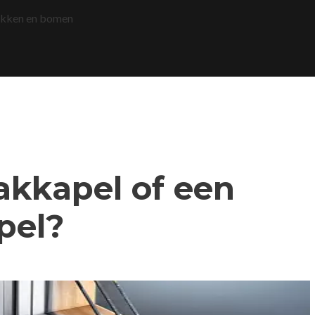
akken en bomen
dakkapel of een
pel?