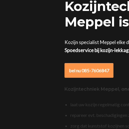
Kozijntec
Meppel is
Kozijn specialist Meppel elke 
Spoedservice bij kozijn-lekka
bel nu 085-7606847
Kozijntechniek Meppel,
on
laat uw kozijn regelmatig con
repareer evt. beschadigingen
zorg dat kunststof kozijnen s