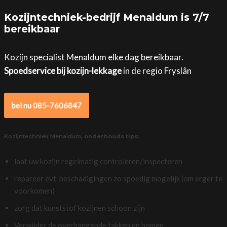
Kozijntechniek-bedrijf Menaldum is 7/7
bereikbaar
Kozijn specialist Menaldum elke dag bereikbaar.
Spoedservice bij kozijn-lekkage
in de regio Fryslân
bel nu 085-7606847
Kozijntechniek Menaldum,
onderhouds tips
:
laat uw kozijn regelmatig controleren/inspecteren
repareer evt. beschadigingen zo spoedig mogelijk (om erger te
voorkomen)
zorg dat kunststof kozijnen schoon zijn
Verwijder de overhangende takken en bomen