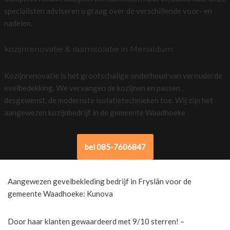
specialisten adviseren u graag over de verschillende voor- en
nadelen.
kozijnrenovatie & raamisolatie in Menaldum
Kozijnrenovatie is het grootschalige onderhoud van verouderde
evelbedekking. We vervangen de kozijnen en passen ,
desgewenst, de modernste isolatietechnieken toe. Wij zijn het
aangewezen kozijnbedrijf in de gemeente Waadhoeke
bel 085-7606847
Aangewezen gevelbekleding bedrijf in Fryslân voor de
gemeente Waadhoeke: Kunova
Door haar klanten gewaardeerd met 9/10 sterren! –