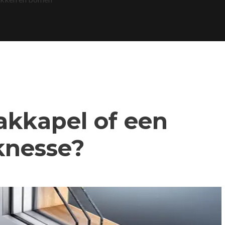
dakkapel of een
knesse?