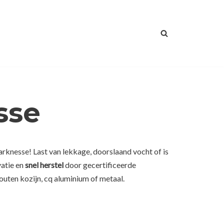
sse
arknesse! Last van lekkage, doorslaand vocht of is
vatie en
snel herstel
door gecertificeerde
outen kozijn, cq aluminium of metaal.