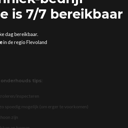
 is 7/7 bereikbaar
ke dag bereikbaar.
ge
in de regio Flevoland
,
onderhouds tips
:
troleren/inspecteren
 zo spoedig mogelijk (om erger te voorkomen)
choon zijn
akken en bomen