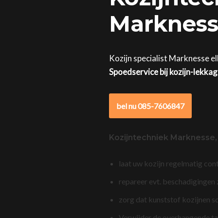
Marknesse
Kozijn specialist Marknesse el
Spoedservice bij kozijn-lekka
bel nu 085-7606847
Kozijntechniek Marknesse
laat uw kozijn regelmatig con
repareer evt. beschadigingen
zorg dat kunststof kozijnen s
Verwijder de overhangende t