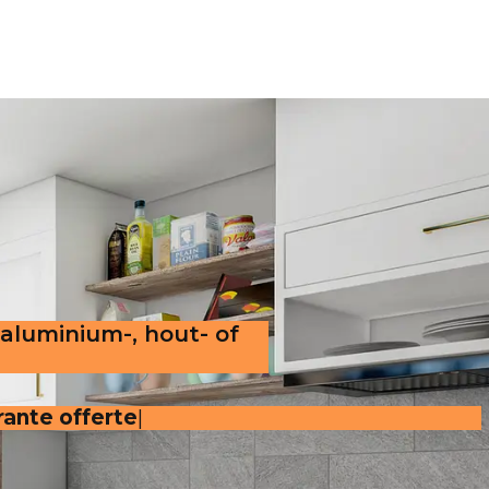
 aluminium-, hout- of
arante offerte
.