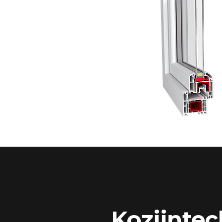
Kozijntec