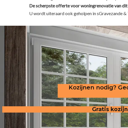
De scherpste
offerte voor woningrenovatie van dit
U wordt uiteraard ook geholpen in sGravezande & 
Kozijnen nodig? Gec
Gratis kozijn