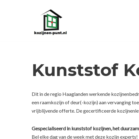
Ga
naar
de
inhoud
Kunststof K
Dit in de regio Haaglanden werkende kozijnenbedrij
een raamkozijn of deur(-kozijn) aan vervanging to
vrijblijvende offerte. De gecertificeerde kozijnenl
Gespecialiseerd in kunststof kozijnen, het duurzam
Bel elke dag van de week met deze kozijn experts!