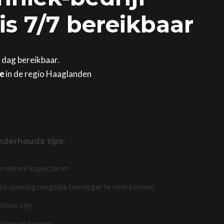
is 7/7 bereikbaar
e dag bereikbaar.
ge
in de regio Haaglanden
nderhouds tips
:
troleren/inspecteren
 zo spoedig mogelijk (om erger te voorkomen)
choon zijn
akken en bomen