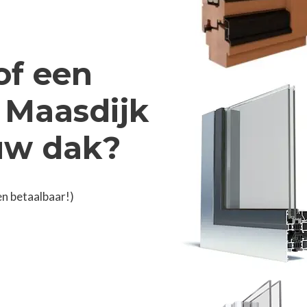
of een
n Maasdijk
 uw dak?
en betaalbaar!)