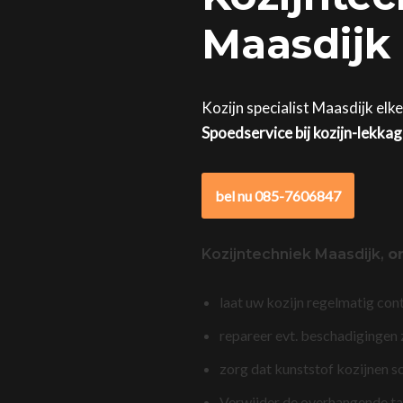
Maasdijk 
Kozijn specialist Maasdijk elk
Spoedservice bij kozijn-lekka
bel nu 085-7606847
Kozijntechniek Maasdijk,
o
laat uw kozijn regelmatig con
repareer evt. beschadigingen
zorg dat kunststof kozijnen s
Verwijder de overhangende t