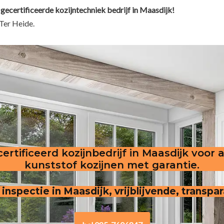
 gecertificeerde kozijntechniek bedrijf in Maasdijk!
Ter Heide.
ertificeerd kozijnbedrijf in Maasdijk voor 
kunststof kozijnen met garantie.
 inspectie in Maasdijk, vrijblijvende, transpa