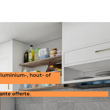
aluminium-, hout- of
rante offerte
.