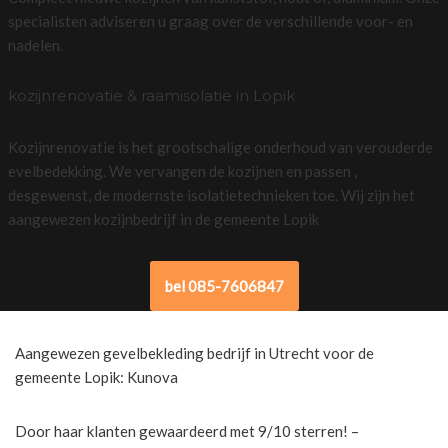
specialisten adviseren u graag over de verschillende voor- en
nadelen.
kozijnrenovatie & raamisolatie in Lopik
Kozijnrenovatie is het grootschalige onderhoud van verouderde
evelbedekking. We vervangen de kozijnen en passen ,
desgewenst, de modernste isolatietechnieken toe. Wij zijn het
aangewezen kozijnbedrijf in de gemeente Lopik
bel 085-7606847
Aangewezen gevelbekleding bedrijf in Utrecht voor de
gemeente Lopik: Kunova
Door haar klanten gewaardeerd met 9/10 sterren! –