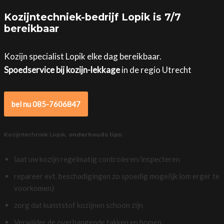
Kozijntechniek-bedrijf Lopik is 7/7
bereikbaar
Kozijn specialist Lopik elke dag bereikbaar.
Spoedservice bij kozijn-lekkage
in de regio Utrecht
bel nu 085-7606847
Kozijntechniek Lopik,
onderhouds tips
:
laat uw kozijn regelmatig controleren/inspecteren
repareer evt. beschadigingen zo spoedig mogelijk (om erger te
voorkomen)
zorg dat kunststof kozijnen schoon zijn
Verwijder de overhangende takken en bomen