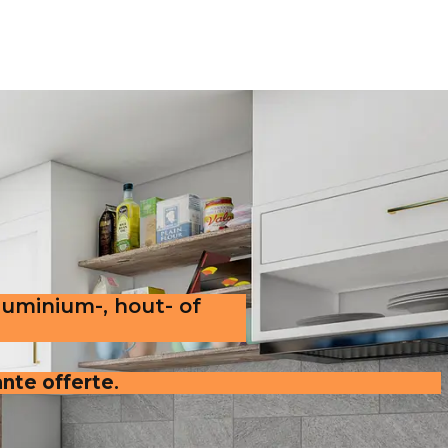
luminium-, hout- of
ante offerte
.