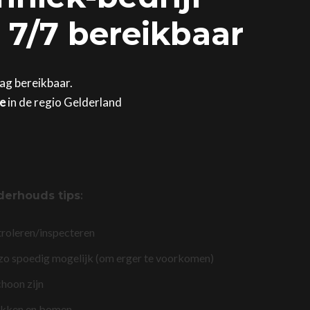
 7/7 bereikbaar
dag bereikbaar.
ge
in de regio Gelderland
derhouds tips
:
troleren/inspecteren
 zo spoedig mogelijk (om erger te voorkomen)
choon zijn
akken en bomen