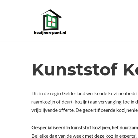
Ga
naar
de
inhoud
Kunststof K
Dit in de regio Gelderland werkende kozijnenbedrij
raamkozijn of deur(-kozijn) aan vervanging toe in
vrijblijvende offerte. De gecertificeerde kozijnenl
Gespecialiseerd in kunststof kozijnen, het duurzam
Bel elke dag van de week met deze kozijn experts!