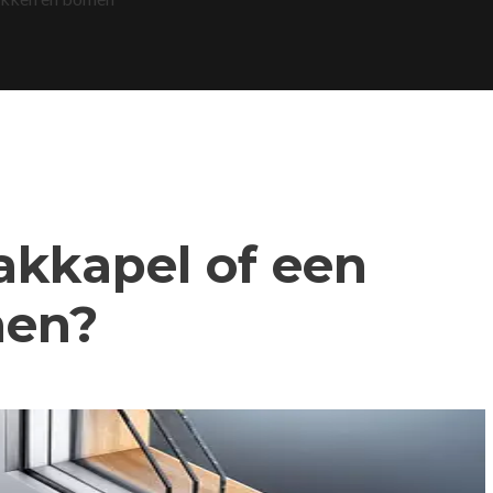
dakkapel of een
nen?