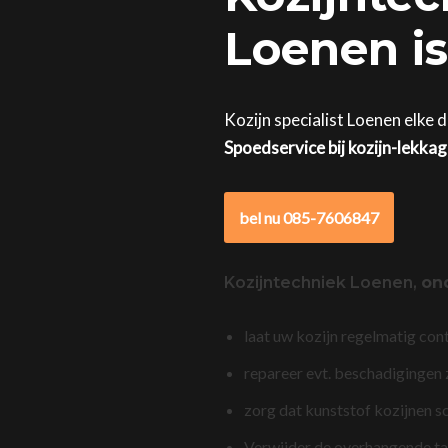
Loenen is
Kozijn specialist Loenen elke 
Spoedservice bij kozijn-lekka
bel nu 085-7606847
Kozijntechniek Loenen,
on
laat uw kozijn regelmatig con
repareer evt. beschadigingen
zorg dat kunststof kozijnen s
Verwijder de overhangende t