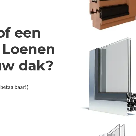
of een
n Loenen
 uw dak?
 betaalbaar!)