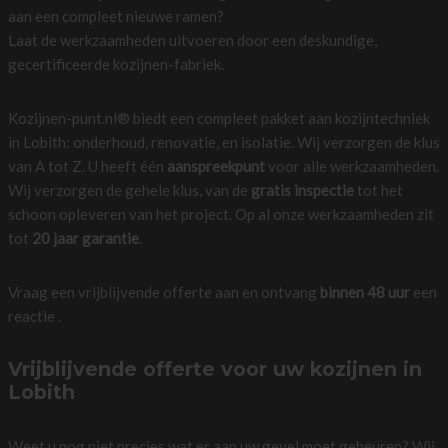
aan een compleet nieuwe ramen?
Laat de werkzaamheden uitvoeren door een deskundige,
gecertificeerde kozijnen-fabriek.
Kozijnen-punt.nl® biedt een compleet pakket aan kozijntechniek
in Lobith: onderhoud, renovatie, en isolatie. Wij verzorgen de klus
van A tot Z. U heeft één
aanspreekpunt
voor alle werkzaamheden.
Wij verzorgen de gehele klus, van de
gratis inspectie
tot het
schoon opleveren van het project. Op al onze werkzaamheden zit
tot
20 jaar garantie
.
Vraag een vrijblijvende offerte aan en ontvang
binnen 48 uur
een
reactie .
Vrijblijvende offerte voor uw kozijnen in
Lobith
Weet u nog niet precies wat er aan uw gevel moet gebeuren? Wij