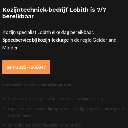
Kozijntechniek-bedrijf Lobith is 7/7
bereikbaar
Kozijn specialist Lobith elke dag bereikbaar.
Spoedservice bij kozijn-lekkage
in de regio Gelderland
Midden
bel nu 085-7606847
Kozijntechniek Lobith,
onderhouds tips
:
laat uw kozijn regelmatig controleren/inspecteren
repareer evt. beschadigingen zo spoedig mogelijk (om erger te
voorkomen)
zorg dat kunststof kozijnen schoon zijn