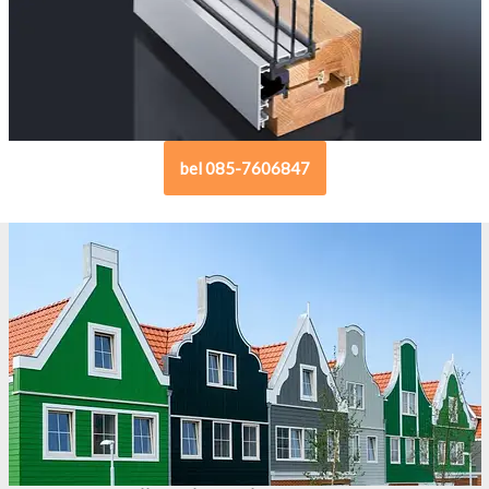
bel 085-7606847