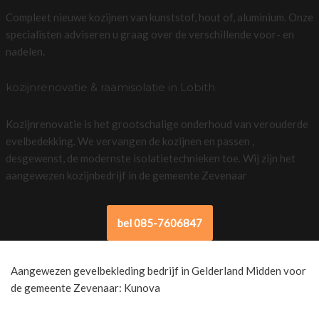
Compleet nieuwe kozijnen van kunststof, hout of, aluminium. Onze
specialisten adviseren u graag over de verschillende voor- en
nadelen.
kozijnrenovatie & raamisolatie in Lobith
Kozijnrenovatie is het grootschalige onderhoud van verouderde
evelbedekking. We vervangen de kozijnen en passen ,
desgewenst, de modernste isolatietechnieken toe. Wij zijn het
aangewezen kozijnbedrijf in de gemeente Zevenaar
bel 085-7606847
Aangewezen gevelbekleding bedrijf in Gelderland Midden voor
de gemeente Zevenaar: Kunova