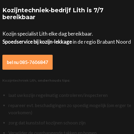
Kozijntechniek-bedrijf Lith is 7/7
bereikbaar
Kozijn specialist Lith elke dag bereikbaar.
Spoedservice bij kozijn-lekkage
in de regio Brabant Noord
bel nu 085-7606847
Kozijntechniek Lith,
onderhouds tips
:
laat uw kozijn regelmatig controleren/inspecteren
repareer evt. beschadigingen zo spoedig mogelijk (om erger te
voorkomen)
zorg dat kunststof kozijnen schoon zijn
Verwijder de overhangende takken en bomen