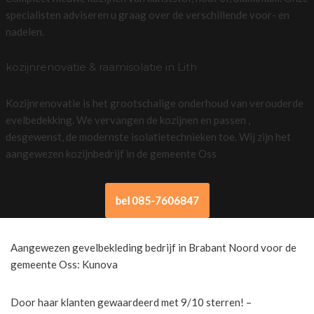
specialisten adviseren u graag over de verschillende voor- en
nadelen.
kozijnrenovatie & raamisolatie in Lith
Kozijnrenovatie is het grootschalige onderhoud van verouderde
evelbedekking. We vervangen de kozijnen en passen ,
desgewenst, de modernste isolatietechnieken toe. Wij zijn het
aangewezen kozijnbedrijf in de gemeente Oss
bel 085-7606847
Aangewezen gevelbekleding bedrijf in Brabant Noord voor de
gemeente Oss: Kunova
Door haar klanten gewaardeerd met 9/10 sterren! –