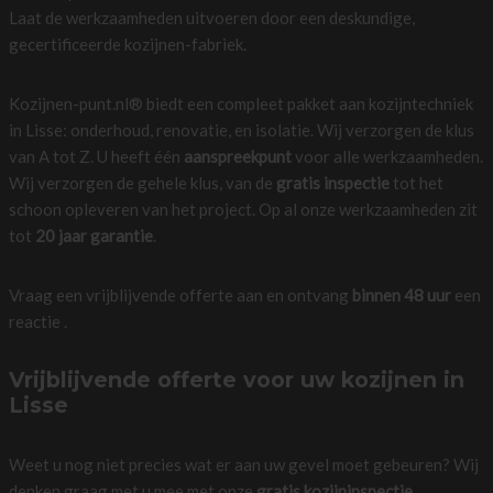
Laat de werkzaamheden uitvoeren door een deskundige,
gecertificeerde kozijnen-fabriek.
Kozijnen-punt.nl® biedt een compleet pakket aan kozijntechniek
in Lisse: onderhoud, renovatie, en isolatie. Wij verzorgen de klus
van A tot Z. U heeft één
aanspreekpunt
voor alle werkzaamheden.
Wij verzorgen de gehele klus, van de
gratis inspectie
tot het
schoon opleveren van het project. Op al onze werkzaamheden zit
tot
20 jaar garantie
.
Vraag een vrijblijvende offerte aan en ontvang
binnen 48 uur
een
reactie .
Vrijblijvende offerte voor uw kozijnen in
Lisse
Weet u nog niet precies wat er aan uw gevel moet gebeuren? Wij
denken graag met u mee met onze
gratis kozijninspectie.