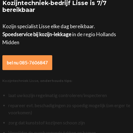
Kozijntechniek-bedrijf Lisse is 7/7
bereikbaar
Kozijn specialist Lisse elke dag bereikbaar.
Spoedservice bij kozijn-lekkage
in de regio Hollands
Midden
bel nu 085-7606847
Kozijntechniek Lisse,
onderhouds tips
:
laat uw kozijn regelmatig controleren/inspecteren
repareer evt. beschadigingen zo spoedig mogelijk (om erger te
voorkomen)
zorg dat kunststof kozijnen schoon zijn
Verwijder de overhangende takken en bomen