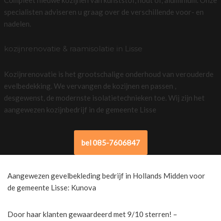
specialisten adviseren u graag over de verschillende voor- en
nadelen.
kozijnrenovatie & raamisolatie in Lisse
Kozijnrenovatie is het grootschalige onderhoud van verouderde
evelbedekking. We vervangen de kozijnen en passen ,
desgewenst, de modernste isolatietechnieken toe. Wij zijn het
aangewezen kozijnbedrijf in de gemeente Lisse
bel 085-7606847
Aangewezen gevelbekleding bedrijf in Hollands Midden voor
de gemeente Lisse: Kunova
Door haar klanten gewaardeerd met 9/10 sterren! –