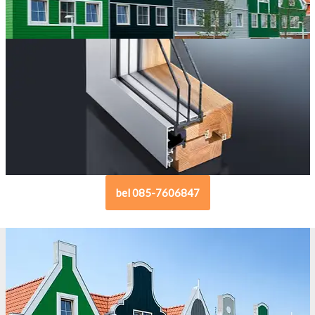
bel 085-7606847