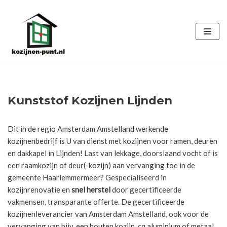
Ga
naar
de
inhoud
Kunststof Kozijnen Lijnden
Dit in de regio Amsterdam Amstelland werkende
kozijnenbedrijf is U van dienst met kozijnen voor ramen, deuren
en dakkapel in Lijnden! Last van lekkage, doorslaand vocht of is
een raamkozijn of deur(-kozijn) aan vervanging toe in de
gemeente Haarlemmermeer? Gespecialiseerd in
kozijnrenovatie en
snel herstel
door gecertificeerde
vakmensen, transparante offerte. De gecertificeerde
kozijnenleverancier van Amsterdam Amstelland, ook voor de
vervanging van bijv. een houten kozijn, cq aluminium of metaal.