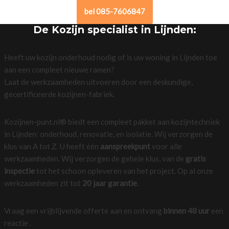
bel 085-7606847
De Kozijn specialist in Lijnden:
Heeft uw kozijn onderhoud nodig of is uw woning in Lijnden toe
aan een compleet nieuwe ramen?
Laat de werkzaamheden uitvoeren door een deskundige,
gecertificeerde kozijnen-fabriek.
Kozijnen-punt.nl® biedt een compleet pakket aan kozijntechniek
in Lijnden: onderhoud, renovatie, en isolatie. Wij verzorgen de
klus van A tot Z. U heeft één
aanspreekpunt
voor alle
werkzaamheden. Wij verzorgen de gehele klus, van de
gratis
inspectie
tot het schoon opleveren van het project. Op al onze
werkzaamheden zit tot
20 jaar garantie
.
Vraag een vrijblijvende offerte aan en ontvang
binnen 48 uur
een
reactie .