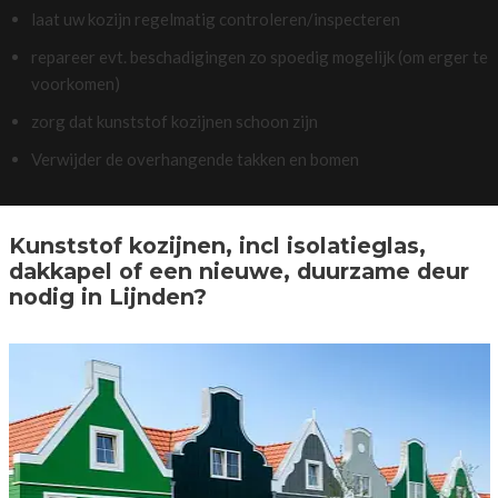
laat uw kozijn regelmatig controleren/inspecteren
repareer evt. beschadigingen zo spoedig mogelijk (om erger te
voorkomen)
zorg dat kunststof kozijnen schoon zijn
Verwijder de overhangende takken en bomen
Kunststof kozijnen, incl isolatieglas,
dakkapel of een nieuwe, duurzame deur
nodig in Lijnden?