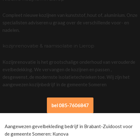
Compleet nieuwe kozijnen van kunststof, hout of, aluminium. Onze
specialisten adviseren u graag over de verschillende voor- en
nadelen.
kozijnrenovatie & raamisolatie in Lierop
Kozijnrenovatie is het grootschalige onderhoud van verouderde
evelbedekking. We vervangen de kozijnen en passen ,
desgewenst, de modernste isolatietechnieken toe. Wij zijn het
aangewezen kozijnbedrijf in de gemeente Someren
bel 085-7606847
Aangewezen gevelbekleding bedrijf in Brabant-Zuidoost voor
de gemeente Someren: Kunova