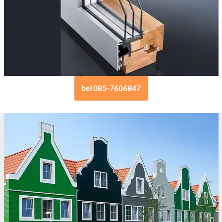
bel 085-7606847