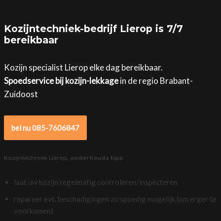
Kozijntechniek-bedrijf Lierop is 7/7
bereikbaar
Kozijn specialist Lierop elke dag bereikbaar.
Spoedservice bij kozijn-lekkage
in de regio Brabant-
Zuidoost
bel nu 085-7606847
Kozijntechniek Lierop,
onderhouds tips
:
laat uw kozijn regelmatig controleren/inspecteren
repareer evt. beschadigingen zo spoedig mogelijk (om erger te
voorkomen)