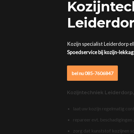
Kozijntec
Leiderdor
Kozijn specialist Leiderdorp e
Spoedservice bij kozijn-lekka
bel nu 085-7606847
Kozijntechniek Leiderdorp
laat uw kozijn regelmatig con
repareer evt. beschadigingen
zorg dat kunststof kozijnen s