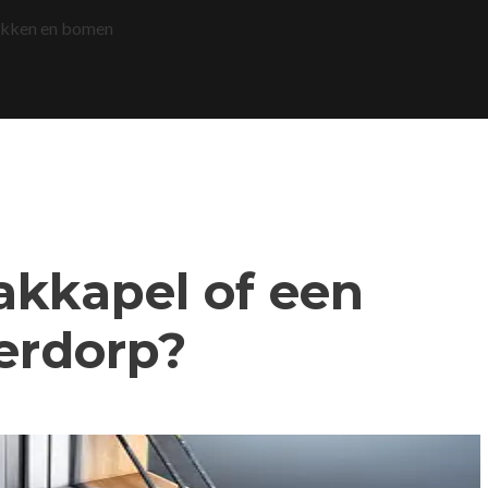
akken en bomen
dakkapel of een
erdorp?