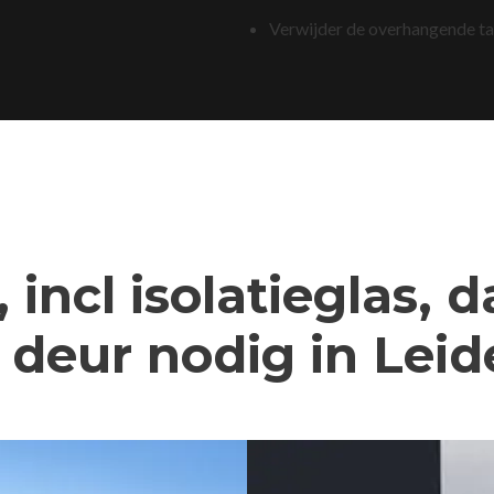
Verwijder de overhangende t
 incl isolatieglas, 
deur nodig in Leid