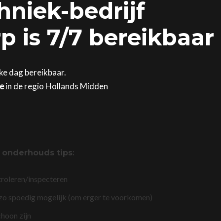
hniek-bedrijf
p is 7/7 bereikbaar
lke dag bereikbaar.
ge
in de regio Hollands Midden
,
onderhouds tips
:
troleren/inspecteren
 zo spoedig mogelijk (om erger te voorkomen)
choon zijn