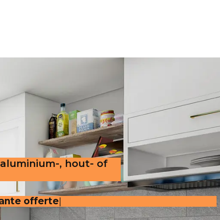
 aluminium-, hout- of
arante offerte
.