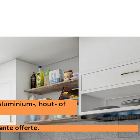
aluminium-, hout- of
rante offerte
.