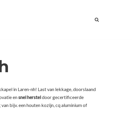
nh
kkapel in Laren-nh! Last van lekkage, doorslaand
novatie en
snel herstel
door gecertificeerde
van bijv. een houten kozijn, cq aluminium of