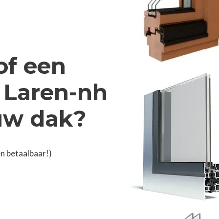
of een
n Laren-nh
 uw dak?
n betaalbaar!)