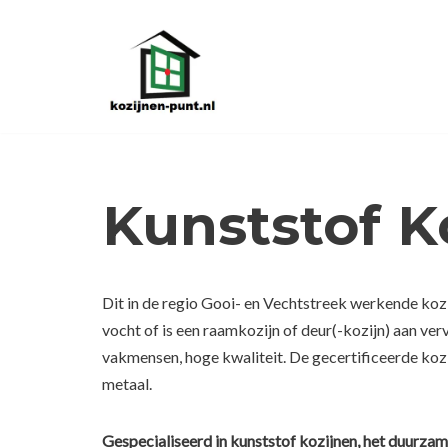
Ga
naar
de
inhoud
Kunststof K
Dit in de regio Gooi- en Vechtstreek werkende kozi
vocht of is een raamkozijn of deur(-kozijn) aan ve
vakmensen, hoge kwaliteit. De gecertificeerde kozi
metaal.
Gespecialiseerd in kunststof kozijnen, het duurzam