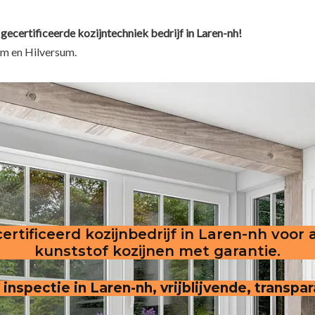
gecertificeerde kozijntechniek bedrijf in Laren-nh!
um en Hilversum.
ertificeerd kozijnbedrijf in Laren-nh voor 
kunststof kozijnen met garantie.
n inspectie in Laren-nh, vrijblijvende, transpa