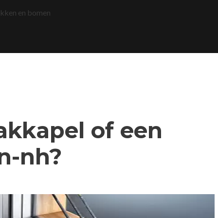
akken en bomen
dakkapel of een
n-nh?