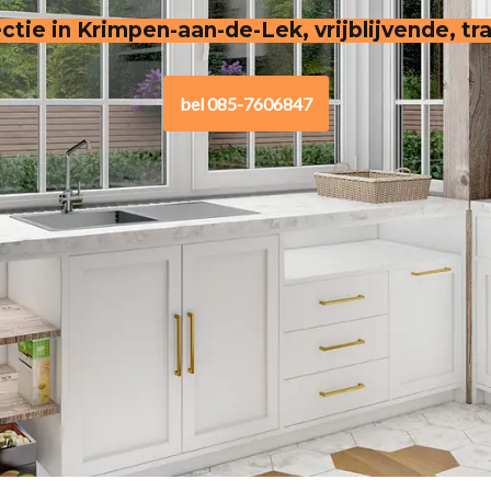
ectie in Krimpen-aan-de-Lek, vrijblijvende, t
bel 085-7606847