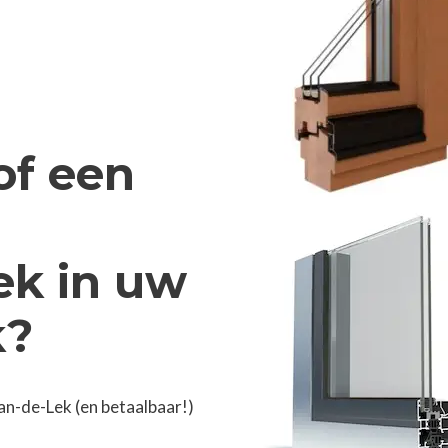
of een
ek in uw
k?
an-de-Lek (en betaalbaar!)