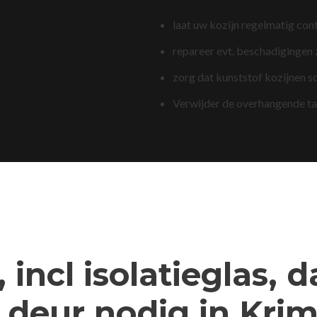
laat uw kozijn regelmatig con
repareer evt. beschadigingen
zorg dat kunststof kozijnen s
Verwijder de overhangende t
 incl isolatieglas, 
deur nodig in Kri