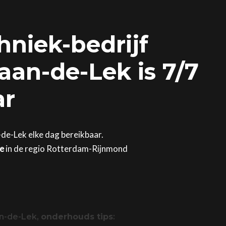
hniek-bedrijf
an-de-Lek is 7/7
ar
-de-Lek elke dag bereikbaar.
ge
in de regio Rotterdam-Rijnmond
an-de-Lek,
onderhouds tips
: