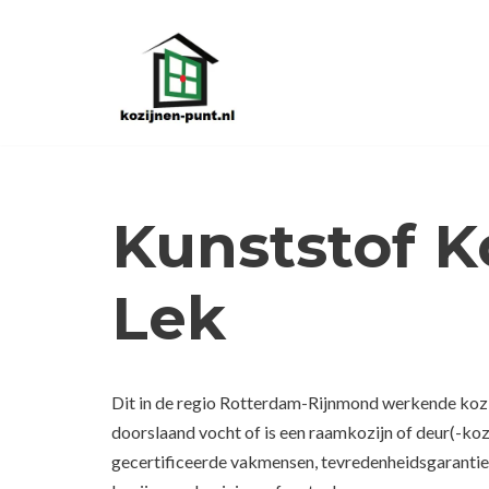
Ga
naar
de
inhoud
Kunststof K
Lek
Dit in de regio Rotterdam-Rijnmond werkende kozij
doorslaand vocht of is een raamkozijn of deur(-ko
gecertificeerde vakmensen, tevredenheidsgarantie.