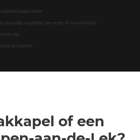
troleren/inspecteren
 zo spoedig mogelijk (om erger te voorkomen)
choon zijn
akken en bomen
dakkapel of een
mpen-aan-de-Lek?