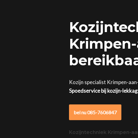
Kozijntec
Krimpen-a
bereikba
Kozijn specialist Krimpen-aan
Spoedservice bij kozijn-lekka
bel nu 085-7606847
Kozijntechniek Krimpen-a