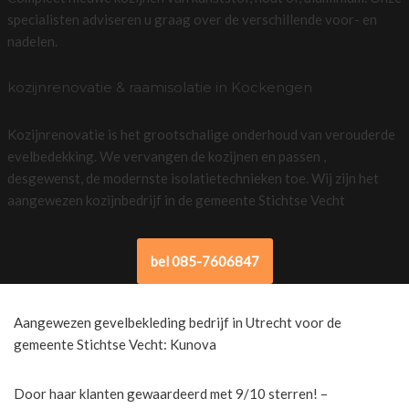
specialisten adviseren u graag over de verschillende voor- en
nadelen.
kozijnrenovatie & raamisolatie in Kockengen
Kozijnrenovatie is het grootschalige onderhoud van verouderde
evelbedekking. We vervangen de kozijnen en passen ,
desgewenst, de modernste isolatietechnieken toe. Wij zijn het
aangewezen kozijnbedrijf in de gemeente Stichtse Vecht
bel 085-7606847
Aangewezen gevelbekleding bedrijf in Utrecht voor de
gemeente Stichtse Vecht: Kunova
Door haar klanten gewaardeerd met 9/10 sterren! –