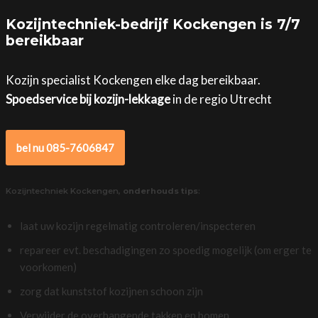
Kozijntechniek-bedrijf Kockengen is 7/7
bereikbaar
Kozijn specialist Kockengen elke dag bereikbaar.
Spoedservice bij kozijn-lekkage
in de regio Utrecht
bel nu 085-7606847
Kozijntechniek Kockengen,
onderhouds tips
:
laat uw kozijn regelmatig controleren/inspecteren
repareer evt. beschadigingen zo spoedig mogelijk (om erger te
voorkomen)
zorg dat kunststof kozijnen schoon zijn
Verwijder de overhangende takken en bomen