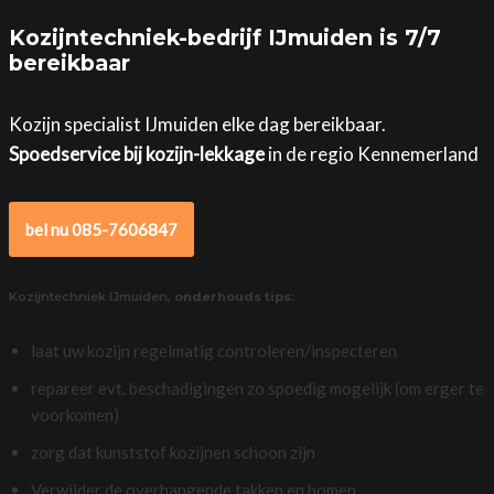
Kozijntechniek-bedrijf IJmuiden is 7/7
bereikbaar
Kozijn specialist IJmuiden elke dag bereikbaar.
Spoedservice bij kozijn-lekkage
in de regio Kennemerland
bel nu 085-7606847
Kozijntechniek IJmuiden,
onderhouds tips
:
laat uw kozijn regelmatig controleren/inspecteren
repareer evt. beschadigingen zo spoedig mogelijk (om erger te
voorkomen)
zorg dat kunststof kozijnen schoon zijn
Verwijder de overhangende takken en bomen