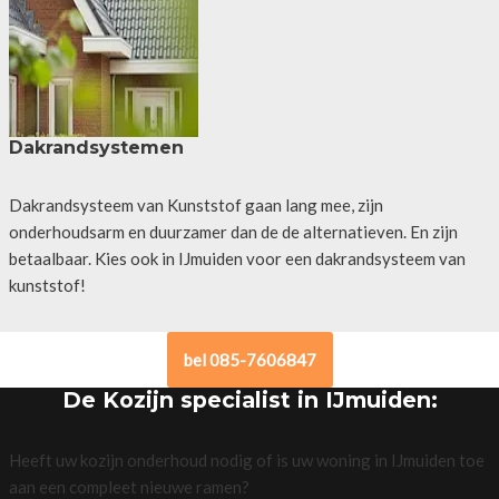
Dakrandsystemen
Dakrandsysteem van Kunststof gaan lang mee, zijn
onderhoudsarm en duurzamer dan de de alternatieven. En zijn
betaalbaar. Kies ook in IJmuiden voor een dakrandsysteem van
kunststof!
bel 085-7606847
De Kozijn specialist in IJmuiden:
Heeft uw kozijn onderhoud nodig of is uw woning in IJmuiden toe
aan een compleet nieuwe ramen?