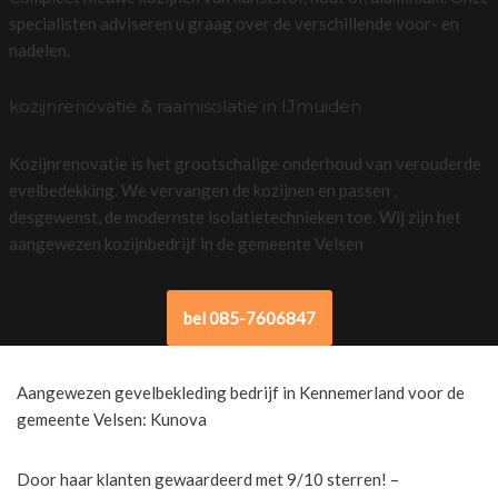
specialisten adviseren u graag over de verschillende voor- en
nadelen.
kozijnrenovatie & raamisolatie in IJmuiden
Kozijnrenovatie is het grootschalige onderhoud van verouderde
evelbedekking. We vervangen de kozijnen en passen ,
desgewenst, de modernste isolatietechnieken toe. Wij zijn het
aangewezen kozijnbedrijf in de gemeente Velsen
bel 085-7606847
Aangewezen gevelbekleding bedrijf in Kennemerland voor de
gemeente Velsen: Kunova
Door haar klanten gewaardeerd met 9/10 sterren! –