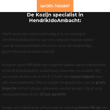
bel 085-7606847
De Kozijn specialist in
HendrikIdoAmbacht:
Heeft uw kozijn onderhoud nodig of is uw woning in
HendrikIdoAmbacht toe aan een compleet nieuwe ramen?
Laat de werkzaamheden uitvoeren door een deskundige,
gecertificeerde kozijnen-fabriek.
Kozijnen-punt.nl® biedt een compleet pakket aan kozijntechniek
in HendrikIdoAmbacht: onderhoud, renovatie, en isolatie. Wij
verzorgen de klus van A tot Z. U heeft één
aanspreekpunt
voor
alle werkzaamheden. Wij verzorgen de gehele klus, van de
gratis
inspectie
tot het schoon opleveren van het project. Op al onze
werkzaamheden zit tot
20 jaar garantie
.
Vraag een vrijblijvende offerte aan en ontvang
binnen 48 uur
een