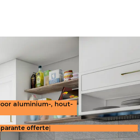
voor aluminium-, hout-
sparante offerte
.