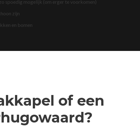
 zo spoedig mogelijk (om erger te voorkomen)
choon zijn
akken en bomen
dakkapel of een
erhugowaard?