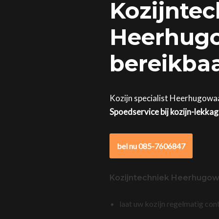
Kozijntec
Heerhugo
bereikba
Kozijn specialist Heerhugowaa
Spoedservice bij kozijn-lekka
bel nu 085-7606847
Kozijntechniek Heerhugo
laat uw kozijn regelmatig con