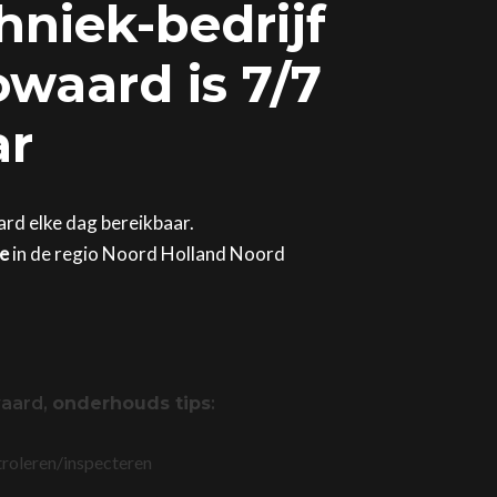
hniek-bedrijf
waard is 7/7
ar
rd elke dag bereikbaar.
ge
in de regio Noord Holland Noord
waard,
onderhouds tips
:
troleren/inspecteren