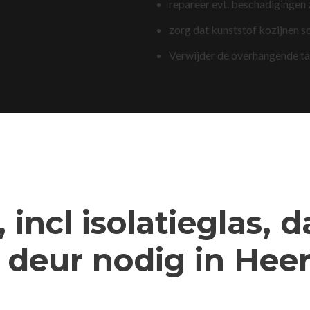
repareer evt. beschadigingen
zorg dat kunststof kozijnen s
Verwijder de overhangende t
 incl isolatieglas, 
 deur nodig in He