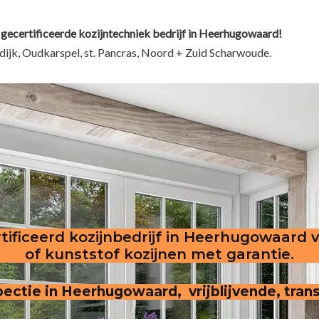
 gecertificeerde kozijntechniek bedrijf in Heerhugowaard!
ijk, Oudkarspel, st. Pancras, Noord + Zuid Scharwoude.
tificeerd kozijnbedrijf in Heerhugowaard 
of kunststof kozijnen met garantie.
spectie in Heerhugowaard, vrijblijvende, tran