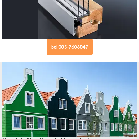
bel 085-7606847