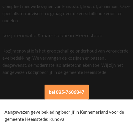
Compleet nieuwe kozijnen van kunststof, hout of, aluminium. Onze
specialisten adviseren u graag over de verschillende voor- en
nadelen.
kozijnrenovatie & raamisolatie in Heemstede
Kozijnrenovatie is het grootschalige onderhoud van verouderde
evelbedekking. We vervangen de kozijnen en passen ,
desgewenst, de modernste isolatietechnieken toe. Wij zijn het
aangewezen kozijnbedrijf in de gemeente Heemstede
bel 085-7606847
Aangewezen gevelbekleding bedrijf in Kennemerland voor de
gemeente Heemstede: Kunova