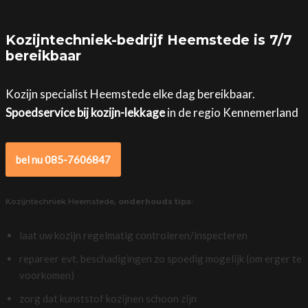
Kozijntechniek-bedrijf Heemstede is 7/7
bereikbaar
Kozijn specialist Heemstede elke dag bereikbaar.
Spoedservice bij kozijn-lekkage
in de regio Kennemerland
bel nu 085-7606847
Kozijntechniek Heemstede,
onderhouds tips
:
laat uw kozijn regelmatig controleren/inspecteren
repareer evt. beschadigingen zo spoedig mogelijk (om erger te
voorkomen)
zorg dat kunststof kozijnen schoon zijn