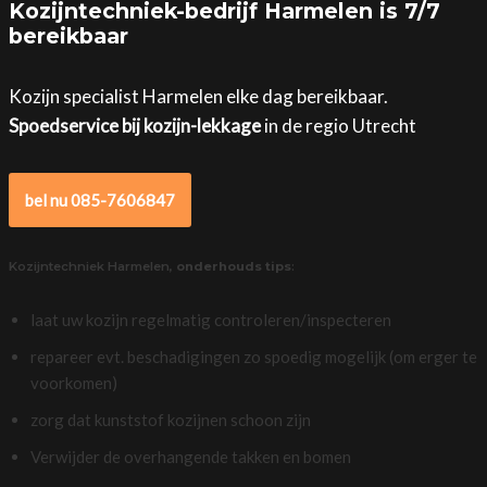
Kozijntechniek-bedrijf Harmelen is 7/7
bereikbaar
Kozijn specialist Harmelen elke dag bereikbaar.
Spoedservice bij kozijn-lekkage
in de regio Utrecht
bel nu 085-7606847
Kozijntechniek Harmelen,
onderhouds tips
:
laat uw kozijn regelmatig controleren/inspecteren
repareer evt. beschadigingen zo spoedig mogelijk (om erger te
voorkomen)
zorg dat kunststof kozijnen schoon zijn
Verwijder de overhangende takken en bomen