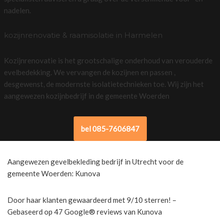
nadelen.
kozijnrenovatie & raamisolatie in Harmelen
Kozijnrenovatie is het grootschalige onderhoud van verouderde
evelbedekking. We vervangen de kozijnen en passen ,
desgewenst, de modernste isolatietechnieken toe. Wij zijn het
aangewezen kozijnbedrijf in de gemeente Woerden
bel 085-7606847
Aangewezen gevelbekleding bedrijf in Utrecht voor de
gemeente Woerden: Kunova
Door haar klanten gewaardeerd met 9/10 sterren! –
Gebaseerd op 47 Google® reviews van Kunova