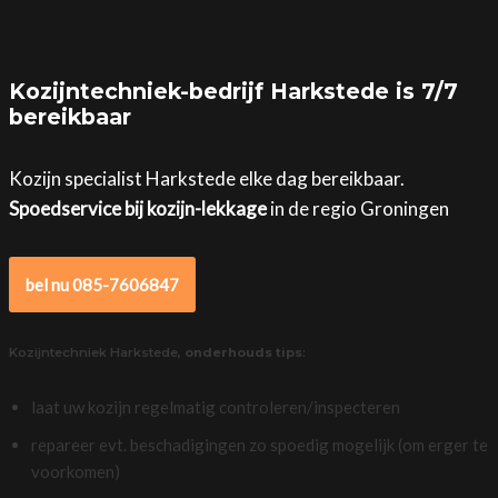
Kozijntechniek-bedrijf Harkstede is 7/7
bereikbaar
Kozijn specialist Harkstede elke dag bereikbaar.
Spoedservice bij kozijn-lekkage
in de regio Groningen
bel nu 085-7606847
Kozijntechniek Harkstede,
onderhouds tips
:
laat uw kozijn regelmatig controleren/inspecteren
repareer evt. beschadigingen zo spoedig mogelijk (om erger te
voorkomen)