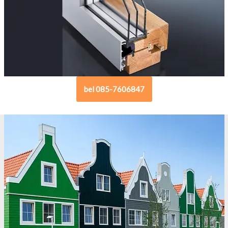
bel 085-7606847