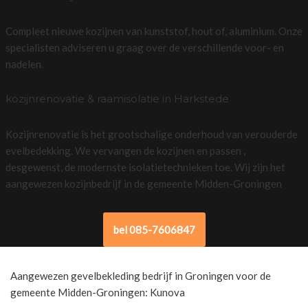
Compleet nieuwe kozijnen van kunststof, hout of, aluminium. Onze
specialisten adviseren u graag over de verschillende voor- en
nadelen.
kozijnrenovatie & raamisolatie in Harkstede
Kozijnrenovatie is het grootschalige onderhoud van verouderde
evelbedekking. We vervangen de kozijnen en passen ,
desgewenst, de modernste isolatietechnieken toe. Wij zijn het
aangewezen kozijnbedrijf in de gemeente Midden-Groningen
bel 085-7606847
Aangewezen gevelbekleding bedrijf in Groningen voor de
gemeente Midden-Groningen: Kunova