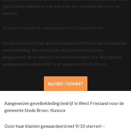
specialisten adviseren u graag over de verschillende voor- en
nadelen.
kozijnrenovatie & raamisolatie in Grootebroek
Kozijnrenovatie is het grootschalige onderhoud van verouderde
evelbedekking. We vervangen de kozijnen en passen ,
desgewenst, de modernste isolatietechnieken toe. Wij zijn het
aangewezen kozijnbedrijf in de gemeente Stede Broec
bel 085-7606847
Aangewezen gevelbekleding bedrijf in West Friesland voor de
gemeente Stede Broec: Kunova
Door haar klanten gewaardeerd met 9/10 sterren! –