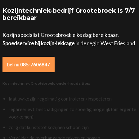
Kozijntechniek-bedrijf Grootebroek is 7/7
bereikbaar
Kozijn specialist Grootebroek elke dag bereikbaar.
Spoedservice bij kozijn-lekkage
in de regio West Friesland
bel nu 085-7606847
Kozijntechniek Grootebroek,
onderhouds tips
:
laat uw kozijn regelmatig controleren/inspecteren
repareer evt. beschadigingen zo spoedig mogelijk (om erger te
voorkomen)
zorg dat kunststof kozijnen schoon zijn
Verwijder de overhangende takken en bomen