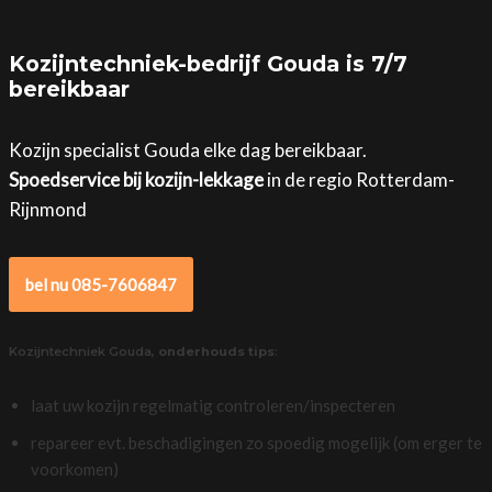
Kozijntechniek-bedrijf Gouda is 7/7
bereikbaar
Kozijn specialist Gouda elke dag bereikbaar.
Spoedservice bij kozijn-lekkage
in de regio Rotterdam-
Rijnmond
bel nu 085-7606847
Kozijntechniek Gouda,
onderhouds tips
:
laat uw kozijn regelmatig controleren/inspecteren
repareer evt. beschadigingen zo spoedig mogelijk (om erger te
voorkomen)