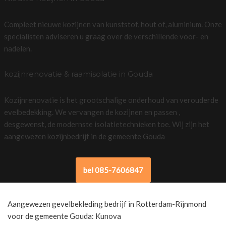
Compleet nieuwe kozijnen van kunststof, hout of, aluminium. Onze
specialisten adviseren u graag over de verschillende voor- en
nadelen.
kozijnrenovatie & raamisolatie in Gouda
Kozijnrenovatie is het grootschalige onderhoud van verouderde
evelbedekking. We vervangen de kozijnen en passen ,
desgewenst, de modernste isolatietechnieken toe. Wij zijn het
aangewezen kozijnbedrijf in de gemeente Gouda
bel 085-7606847
Aangewezen gevelbekleding bedrijf in Rotterdam-Rijnmond
voor de gemeente Gouda: Kunova