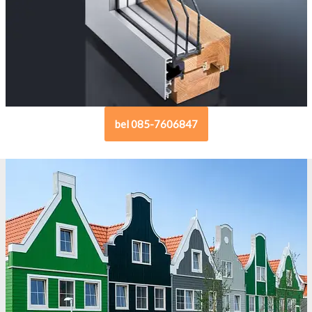
bel 085-7606847