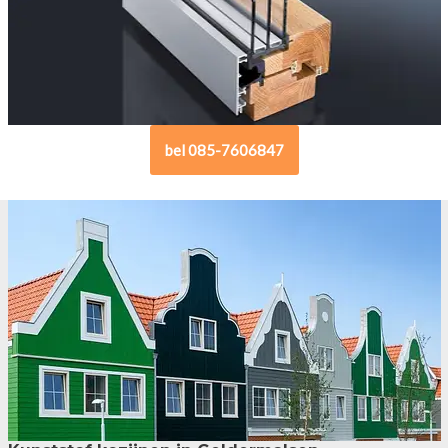
bel 085-7606847