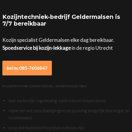
Kozijntechniek-bedrijf Geldermalsen is
7/7 bereikbaar
Kozijn specialist Geldermalsen elke dag bereikbaar.
Spoedservice bij kozijn-lekkage
in de regio Utrecht
bel nu 085-7606847
Kozijntechniek Geldermalsen,
onderhouds tips
:
laat uw kozijn regelmatig controleren/inspecteren
repareer evt. beschadigingen zo spoedig mogelijk (om erger te
voorkomen)
zorg dat kunststof kozijnen schoon zijn