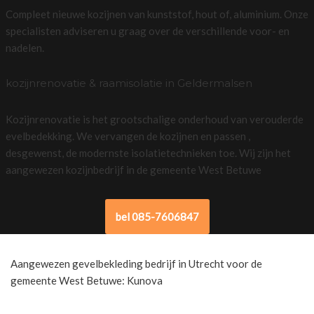
Compleet nieuwe kozijnen van kunststof, hout of, aluminium. Onze
specialisten adviseren u graag over de verschillende voor- en
nadelen.
kozijnrenovatie & raamisolatie in Geldermalsen
Kozijnrenovatie is het grootschalige onderhoud van verouderde
evelbedekking. We vervangen de kozijnen en passen ,
desgewenst, de modernste isolatietechnieken toe. Wij zijn het
aangewezen kozijnbedrijf in de gemeente West Betuwe
bel 085-7606847
Aangewezen gevelbekleding bedrijf in Utrecht voor de
gemeente West Betuwe: Kunova