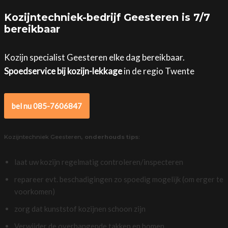
Kozijntechniek-bedrijf Geesteren is 7/7
bereikbaar
Kozijn specialist Geesteren elke dag bereikbaar.
Spoedservice bij kozijn-lekkage
in de regio Twente
bel nu 085-7606847
Kozijntechniek Geesteren,
onderhouds tips
:
laat uw kozijn regelmatig controleren/inspecteren
repareer evt. beschadigingen zo spoedig mogelijk (om erger te
voorkomen)
zorg dat kunststof kozijnen schoon zijn
Verwijder de overhangende takken en bomen