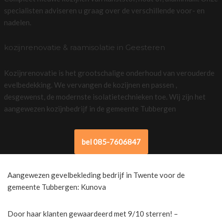
specialisten adviseren u graag over de verschillende voor- en
nadelen.
kozijnrenovatie & raamisolatie in Geesteren
Kozijnrenovatie is het grootschalige onderhoud van verouderde
evelbedekking. We vervangen de kozijnen en passen ,
desgewenst, de modernste isolatietechnieken toe. Wij zijn het
aangewezen kozijnbedrijf in de gemeente Tubbergen
bel 085-7606847
Aangewezen gevelbekleding bedrijf in Twente voor de
gemeente Tubbergen: Kunova
Door haar klanten gewaardeerd met 9/10 sterren! –