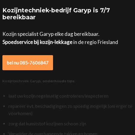
Kozijntechniek-bedrijf Garyp is 7/7
bereikbaar
Kozijn specialist Garyp elke dag bereikbaar.
Spoedservice bij kozijn-lekkage
in de regio Friesland
bel nu 085-7606847
Kozijntechniek Garyp,
onderhouds tips
:
laat uw kozijn regelmatig controleren/inspecteren
repareer evt. beschadigingen zo spoedig mogelijk (om erger te
voorkomen)
zorg dat kunststof kozijnen schoon zijn
Verwijder de overhangende takken en bomen