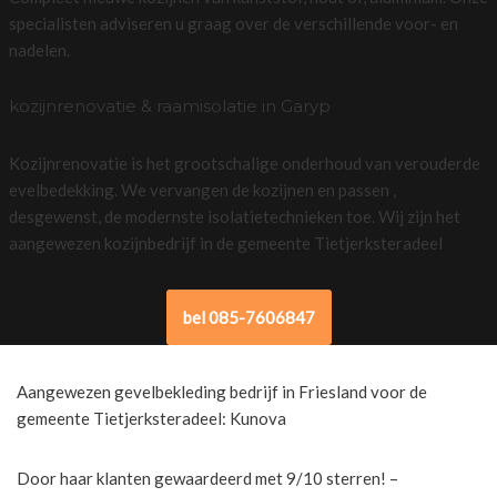
specialisten adviseren u graag over de verschillende voor- en
nadelen.
kozijnrenovatie & raamisolatie in Garyp
Kozijnrenovatie is het grootschalige onderhoud van verouderde
evelbedekking. We vervangen de kozijnen en passen ,
desgewenst, de modernste isolatietechnieken toe. Wij zijn het
aangewezen kozijnbedrijf in de gemeente Tietjerksteradeel
bel 085-7606847
Aangewezen gevelbekleding bedrijf in Friesland voor de
gemeente Tietjerksteradeel: Kunova
Door haar klanten gewaardeerd met 9/10 sterren! –