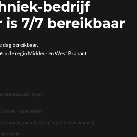
hniek-bedrijf
 is 7/7 bereikbaar
ke dag bereikbaar.
ge
in de regio Midden- en West Brabant
onderhouds tips
:
troleren/inspecteren
 zo spoedig mogelijk (om erger te voorkomen)
choon zijn