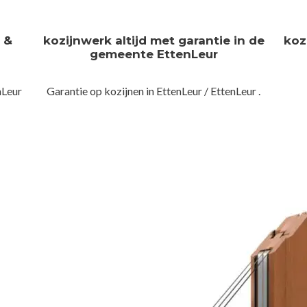
n &
kozijnwerk altijd met garantie in de
koz
gemeente EttenLeur
nLeur
Garantie op kozijnen in EttenLeur / EttenLeur .