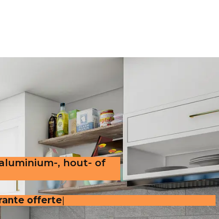
 aluminium-, hout- of
arante offerte
.