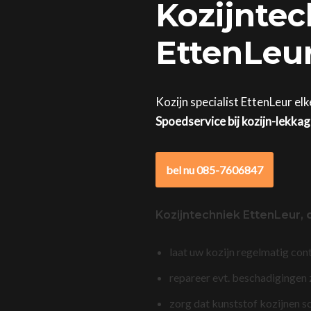
Kozijntec
EttenLeur
Kozijn specialist EttenLeur el
Spoedservice bij kozijn-lekka
bel nu 085-7606847
Kozijntechniek EttenLeur,
laat uw kozijn regelmatig con
repareer evt. beschadigingen
zorg dat kunststof kozijnen s