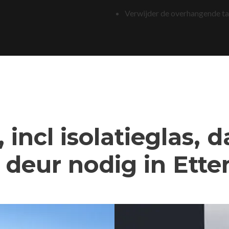
Verwijder de overhangende t
 incl isolatieglas, 
deur nodig in Ette