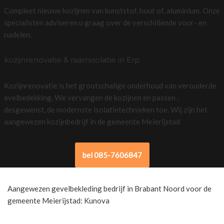
Compleet nieuwe kozijnen van kunststof, hout of, aluminium. Onze
specialisten adviseren u graag over de verschillende voor- en
nadelen.
kozijnrenovatie & raamisolatie in Erp
Kozijnrenovatie is het grootschalige onderhoud van verouderde
evelbedekking. We vervangen de kozijnen en passen ,
desgewenst, de modernste isolatietechnieken toe. Wij zijn het
aangewezen kozijnbedrijf in de gemeente Meierijstad
bel 085-7606847
Aangewezen gevelbekleding bedrijf in Brabant Noord voor de
gemeente Meierijstad: Kunova