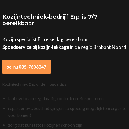
Kozijntechniek-bedrijf Erp is 7/7
bereikbaar
Kozijn specialist Erp elke dag bereikbaar.
Spoedservice bij kozijn-lekkage
in de regio Brabant Noord
bel nu 085-7606847
Kozijntechniek Erp,
onderhouds tips
:
laat uw kozijn regelmatig controleren/inspecteren
repareer evt. beschadigingen zo spoedig mogelijk (om erger te
voorkomen)
zorg dat kunststof kozijnen schoon zijn