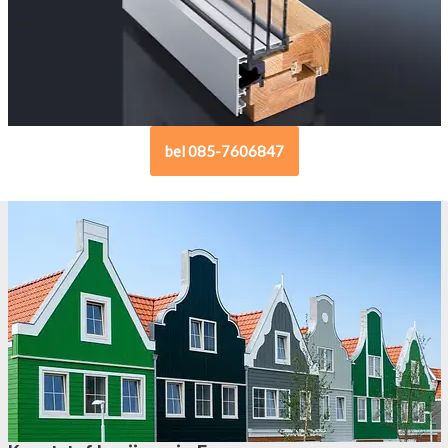
bel 085-7606847