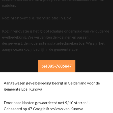
nadelen.
kozijnrenovatie & raamisolatie in Epe
Kozijnrenovatie is het grootschalige onderhoud van verouderde
evelbedekking. We vervangen de kozijnen en passen ,
desgewenst, de modernste isolatietechnieken toe. Wij zijn het
aangewezen kozijnbedrijf in de gemeente Epe
bel 085-7606847
Aangewezen gevelbekleding bedrijf in Gelderland voor de
gemeente Epe: Kunova
Door haar klanten gewaardeerd met 9/10 sterren! –
Gebaseerd op 47 Google® reviews van Kunova