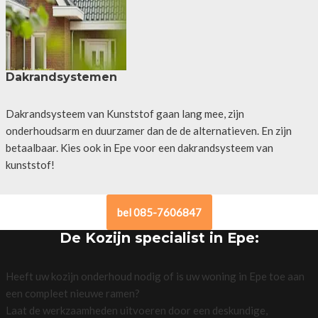
Dakrandsystemen
Dakrandsysteem van Kunststof gaan lang mee, zijn
onderhoudsarm en duurzamer dan de de alternatieven. En zijn
betaalbaar. Kies ook in Epe voor een dakrandsysteem van
kunststof!
bel 085-7606847
De Kozijn specialist in Epe:
Heeft uw kozijn onderhoud nodig of is uw woning in Epe toe aan
een compleet nieuwe ramen?
Laat de werkzaamheden uitvoeren door een deskundige,