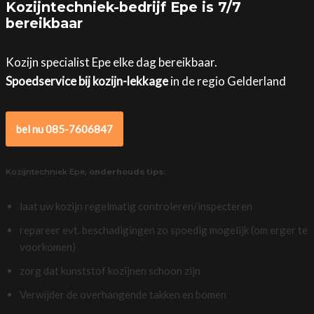
Kozijntechniek-bedrijf Epe is 7/7
bereikbaar
Kozijn specialist Epe elke dag bereikbaar.
Spoedservice bij kozijn-lekkage
in de regio Gelderland
bel nu 085-7606847
Kozijntechniek Epe,
onderhouds tips
:
laat uw kozijn regelmatig controleren/inspecteren
repareer evt. beschadigingen zo spoedig mogelijk (om erger te
voorkomen)
zorg dat kunststof kozijnen schoon zijn
Verwijder de overhangende takken en bomen