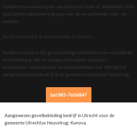
Compleet nieuwe kozijnen van kunststof, hout of, aluminium. Onze
specialisten adviseren u graag over de verschillende voor- en
nadelen.
kozijnrenovatie & raamisolatie in Doorn
Kozijnrenovatie is het grootschalige onderhoud van verouderde
evelbedekking. We vervangen de kozijnen en passen ,
desgewenst, de modernste isolatietechnieken toe. Wij zijn het
aangewezen kozijnbedrijf in de gemeente Utrechtse Heuvelrug
bel 085-7606847
Aangewezen gevelbekleding bedrijf in Utrecht voor de
gemeente Utrechtse Heuvelrug: Kunova