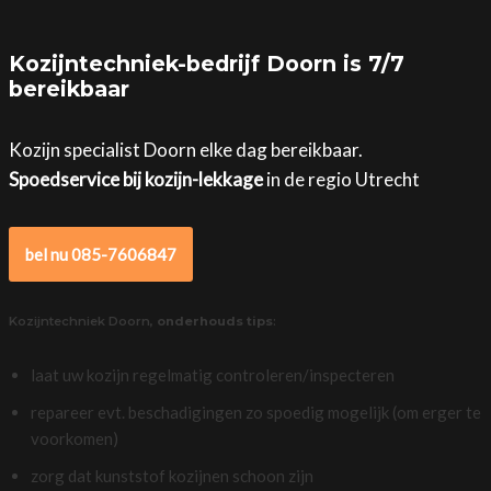
Kozijntechniek-bedrijf Doorn is 7/7
bereikbaar
Kozijn specialist Doorn elke dag bereikbaar.
Spoedservice bij kozijn-lekkage
in de regio Utrecht
bel nu 085-7606847
Kozijntechniek Doorn,
onderhouds tips
:
laat uw kozijn regelmatig controleren/inspecteren
repareer evt. beschadigingen zo spoedig mogelijk (om erger te
voorkomen)
zorg dat kunststof kozijnen schoon zijn