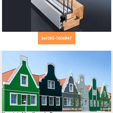
bel 085-7606847