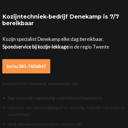
Kozijntechniek-bedrijf Denekamp is 7/7
bereikbaar
Kozijn specialist Denekamp elke dag bereikbaar.
Spoedservice bij kozijn-lekkage
in de regio Twente
bel nu 085-7606847
Kozijntechniek Denekamp,
onderhouds tips
:
laat uw kozijn regelmatig controleren/inspecteren
repareer evt. beschadigingen zo spoedig mogelijk (om erger te
voorkomen)
zorg dat kunststof kozijnen schoon zijn