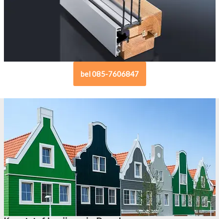
bel 085-7606847