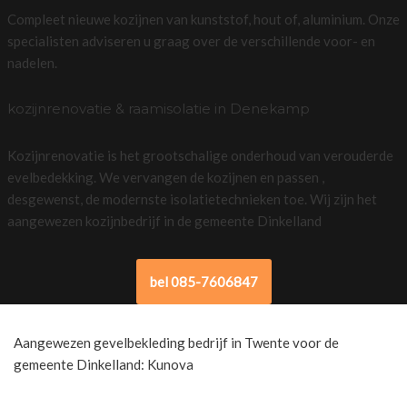
Compleet nieuwe kozijnen van kunststof, hout of, aluminium. Onze
specialisten adviseren u graag over de verschillende voor- en
nadelen.
kozijnrenovatie & raamisolatie in Denekamp
Kozijnrenovatie is het grootschalige onderhoud van verouderde
evelbedekking. We vervangen de kozijnen en passen ,
desgewenst, de modernste isolatietechnieken toe. Wij zijn het
aangewezen kozijnbedrijf in de gemeente Dinkelland
bel 085-7606847
Aangewezen gevelbekleding bedrijf in Twente voor de
gemeente Dinkelland: Kunova